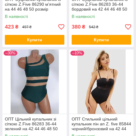
сіткою Z.Five 86290 м'ятний
сіткою Z.Five 86283 36-44
на 44 46 48 50 розмір
бордовий на 42 44 46 48 50
укр розмір
В наявності
В наявності
423
380
₴
₴
497 ₴
542 ₴
Купити
Купити
–30%
–10%
ОПТ Цільний купальник зі
ОПТ Стильний цільний
сіткою Z.Five 86283 36-44
купальник пін ап Z. five 85844
зелений на 42 44 46 48 50
чорний/бронзовий на 42 44
розмір
46 48 розмір