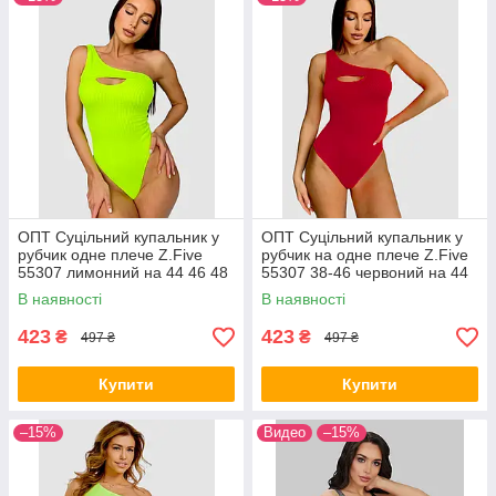
ОПТ Суцільний купальник у
ОПТ Суцільний купальник у
рубчик одне плече Z.Five
рубчик на одне плече Z.Five
55307 лимонний на 44 46 48
55307 38-46 червоний на 44
50 52 укр розмір
46 48 50 52 укр розміри
В наявності
В наявності
423
423
₴
₴
497 ₴
497 ₴
Купити
Купити
–15%
Видео
–15%