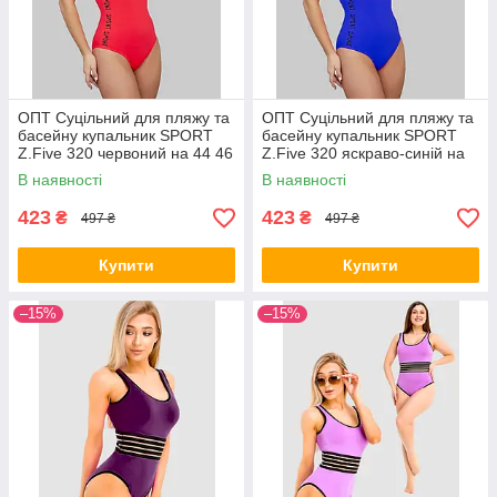
ОПТ Суцільний для пляжу та
ОПТ Суцільний для пляжу та
басейну купальник SPORT
басейну купальник SPORT
Z.Five 320 червоний на 44 46
Z.Five 320 яскраво-синій на
48 50 52 розмір
44 46 48 50 52 розмір
В наявності
В наявності
423
423
₴
₴
497 ₴
497 ₴
Купити
Купити
–15%
–15%