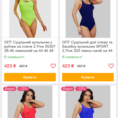
ОПТ Суцільний купальник у
ОПТ Суцільний для пляжу та
рубчик на плече Z.Five 55307
басейну купальник SPORT
38-46 лимонний на 44 46 48
Z.Five 320 темно-синій на 44
50 52 укр розміри
46 48 50 52 розмір
В наявності
В наявності
423
423
₴
₴
497 ₴
497 ₴
Купити
Купити
Видео
–15%
Видео
–15%