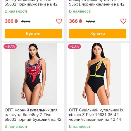
55631 чорний/жовтий на 42
55631 чорний-зелений на 42
44 46 48 50 розмір
44 46 48 50 розмір
В наявності
В наявності
366
366
₴
₴
407 ₴
407 ₴
Купити
Купити
–10%
–10%
ОПТ Чорний купальник для
ОПТ Суцільний купальник із
пляжу та басейну Z.Five
сіткою Z.Five 19631 36-42
55631 чорний-бузковий на 42
чорний-лимонний на 42 44
44 46 48 50 розмір
46 48 укр розмір
В наявності
В наявності