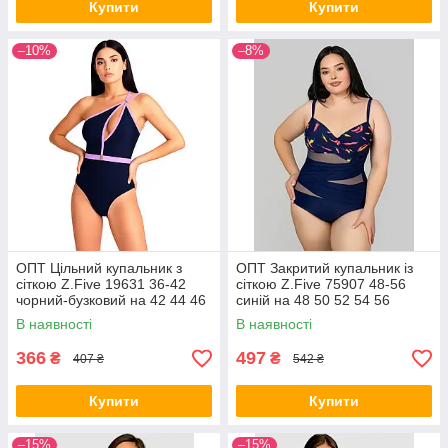
Купити
Купити
–10%
–8%
ОПТ Цільний купальник з
ОПТ Закритий купальник із
сіткою Z.Five 19631 36-42
сіткою Z.Five 75907 48-56
чорний-бузковий на 42 44 46
синій на 48 50 52 54 56
48 укр розмір
розмір
В наявності
В наявності
366
497
₴
₴
407 ₴
542 ₴
Купити
Купити
–15%
–15%