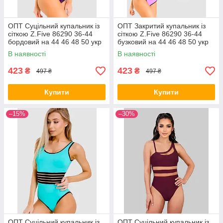
ОПТ Суцільний купальник із
ОПТ Закритий купальник із
сіткою Z.Five 86290 36-44
сіткою Z.Five 86290 36-44
бордовий на 44 46 48 50 укр
бузковий на 44 46 48 50 укр
розміри
розмір
В наявності
В наявності
423
423
₴
₴
497 ₴
497 ₴
Купити
Купити
–15%
–30%
ОПТ Суцільний купальник із
ОПТ Суцільний купальник із