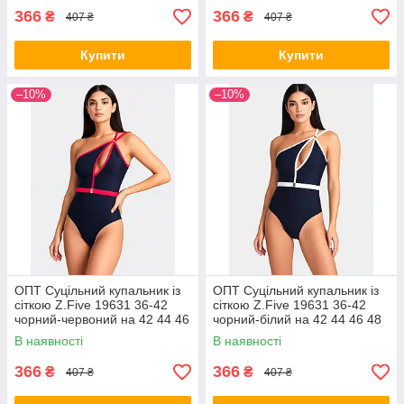
366
366
₴
₴
407 ₴
407 ₴
Купити
Купити
–10%
–10%
ОПТ Суцільний купальник із
ОПТ Суцільний купальник із
сіткою Z.Five 19631 36-42
сіткою Z.Five 19631 36-42
чорний-червоний на 42 44 46
чорний-білий на 42 44 46 48
48 укр розмір
укр розмір
В наявності
В наявності
366
366
₴
₴
407 ₴
407 ₴