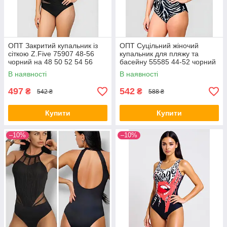
ОПТ Закритий купальник із
ОПТ Суцільний жіночий
сіткою Z.Five 75907 48-56
купальник для пляжу та
чорний на 48 50 52 54 56
басейну 55585 44-52 чорний
розмір
на 48 50 52 54 56 розмір
В наявності
В наявності
497
542
₴
₴
542 ₴
588 ₴
Купити
Купити
–10%
–10%