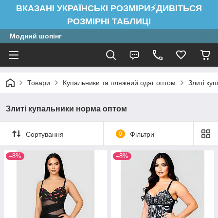
ВКАЗАНІ УКРАЇНСЬКІ РОЗМІРИ⚡ДИВІТЬСЯ
РОЗМІРНІ ТАБЛИЦІ
Модний шопінг
Товари
Купальники та пляжний одяг оптом
Злиті ку
Злиті купальники норма оптом
Сортування
0
Фільтри
–8%
–8%