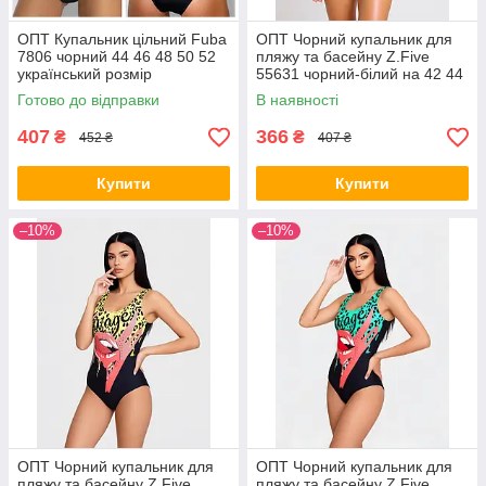
ОПТ Купальник цільний Fuba
ОПТ Чорний купальник для
7806 чорний 44 46 48 50 52
пляжу та басейну Z.Five
український розмір
55631 чорний-білий на 42 44
46 48 50 розмір
Готово до відправки
В наявності
407
366
₴
₴
452 ₴
407 ₴
Купити
Купити
–10%
–10%
ОПТ Чорний купальник для
ОПТ Чорний купальник для
пляжу та басейну Z.Five
пляжу та басейну Z.Five