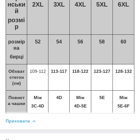
нськи
2XL
3XL
4XL
5XL
6XL
й
розмі
р
розмір
52
54
56
58
60
на
бирці
Обхват
109-112
113-117
118-122
123-127
128-132
стегон
(см)
Повнот
Між
4D
Між
5E
Між
а чашки
3C-4D
4D-5E
5E-6F
Приховати