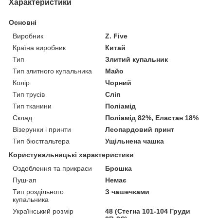
Характеристики
Основні
Виробник
Z. Five
Країна виробник
Китай
Тип
Злитий купальник
Тип злитного купальника
Майо
Колір
Чорний
Тип трусів
Сліп
Тип тканини
Поліамід
Склад
Поліамід 82%, Еластан 18%
Візерунки і принти
Леопардовий принт
Тип бюстгальтера
Ущільнена чашка
Користувальницькі характеристики
Оздоблення та прикраси
Брошка
Пуш-ап
Немає
Тип роздільного
З чашечками
купальника
Український розмір
48 (Стегна 101-104 Груди