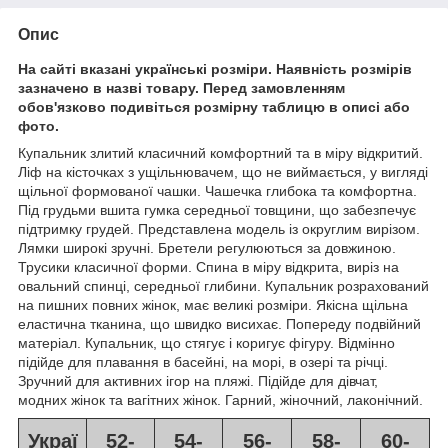
Опис
На сайті вказані українські розміри. Наявність розмірів
зазначено в назві товару. Перед замовленням
обов'язково подивіться розмірну таблицю в описі або
фото.
Купальник злитий класичний комфортний та в міру відкритий.
Ліф на кісточках з ущільнювачем, що не виймається, у вигляді
щільної формованої чашки. Чашечка глибока та комфортна.
Під грудьми вшита гумка середньої товщини, що забезпечує
підтримку грудей. Представлена ​​модель із округлим вирізом.
Лямки широкі зручні. Бретели регулюються за довжиною.
Трусики класичної форми. Спина в міру відкрита, виріз на
овальний спинці, середньої глибини. Купальник розрахований
на пишних повних жінок, має великі розміри. Якісна щільна
еластична тканина, що швидко висихає. Попереду подвійний
матеріал. Купальник, що стягує і коригує фігуру. Відмінно
підійде для плавання в басейні, на морі, в озері та річці.
Зручний для активних ігор на пляжі. Підійде для дівчат,
модних жінок та вагітних жінок. Гарний, жіночний, лаконічний.
Украї
52-
54-
56-
58-
60-