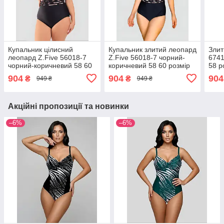
Купальник цілисний
Купальник злитий леопард
Злит
леопард Z.Five 56018-7
Z.Five 56018-7 чорний-
6741
чорний-коричневий 58 60
коричневий 58 60 розмір
58 р
розмір
904
904
904
₴
₴
949 ₴
949 ₴
Акційні пропозиції та новинки
–6%
–6%