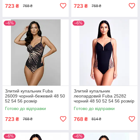
723
723
₴
₴
768 ₴
768 ₴
–6%
–6%
Злитий купальник Fuba
Злитий купальник
26009 чорний-бежевий 48 50
леопардовий Fuba 25282
52 54 56 розмір
чорний 48 50 52 54 56 розмір
Готово до відправки
Готово до відправки
723
768
₴
₴
768 ₴
814 ₴
–6%
–6%