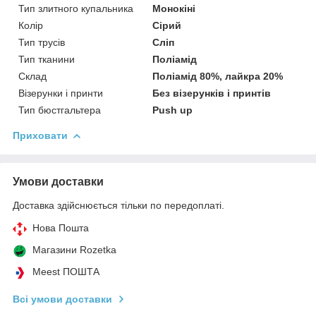
Тип злитного купальника
Монокіні
Колір
Сірий
Тип трусів
Сліп
Тип тканини
Поліамід
Склад
Поліамід 80%, лайкра 20%
Візерунки і принти
Без візерунків і принтів
Тип бюстгальтера
Push up
Приховати
Умови доставки
Доставка здійснюється тільки по передоплаті.
Нова Пошта
Магазини Rozetka
Meest ПОШТА
Всі умови доставки