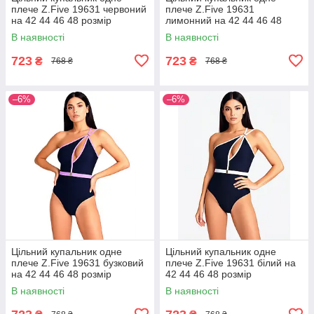
плече Z.Five 19631 червоний
плече Z.Five 19631
на 42 44 46 48 розмір
лимонний на 42 44 46 48
розмір
В наявності
В наявності
723
723
₴
₴
768 ₴
768 ₴
–6%
–6%
Цільний купальник одне
Цільний купальник одне
плече Z.Five 19631 бузковий
плече Z.Five 19631 білий на
на 42 44 46 48 розмір
42 44 46 48 розмір
В наявності
В наявності