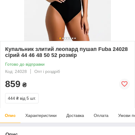
Купальник злитий леопард пушап Fuba 24028
сірий 44 46 48 50 52 розмір
Готово до відправки
Код: 24028
Опт і роздріб
859
₴
444 ₴
від 5 шт.
Опис
Характеристики
Доставка
Оплата
Умови п
Опис