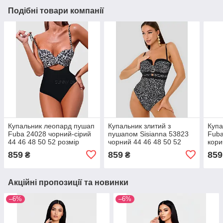
Подібні товари компанії
Купальник леопард пушап
Купальник злитий з
Купа
Fuba 24028 чорний-сірий
пушапом Sisianna 53823
Fuba
44 46 48 50 52 розмір
чорний 44 46 48 50 52
кори
розмір
розм
859
859
859
₴
₴
Акційні пропозиції та новинки
–6%
–6%