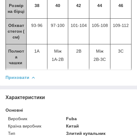
Розмір
38
40
42
44
46
на бірці
Обхват
93-96
97-100
101-104
105-108
109-112
стегон (
см)
Полнот
1А
Між
2B
Між
3C
а
1А-2В
2B-3C
чашки
Приховати
Характеристики
Основні
Виробник
Fuba
Країна виробник
Китай
Тип
Злитий купальник