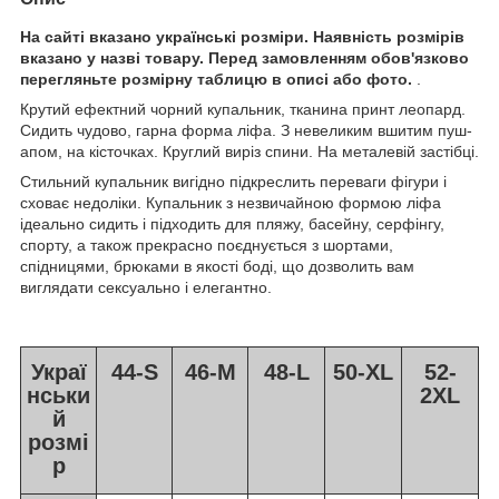
На сайті вказано українські розміри. Наявність розмірів
вказано у назві товару. Перед замовленням обов'язково
перегляньте розмірну таблицю в описі або фото.
.
Крутий ефектний чорний купальник, тканина принт леопард.
Сидить чудово, гарна форма ліфа. З невеликим вшитим пуш-
апом, на кісточках. Круглий виріз спини. На металевій застібці.
Стильний купальник вигідно підкреслить переваги фігури і
сховає недоліки. Купальник з незвичайною формою ліфа
ідеально сидить і підходить для пляжу, басейну, серфінгу,
спорту, а також прекрасно поєднується з шортами,
спідницями, брюками в якості боді, що дозволить вам
виглядати сексуально і елегантно.
Украї
44-S
46-M
48-L
50-XL
52-
нськи
2XL
й
розмі
р