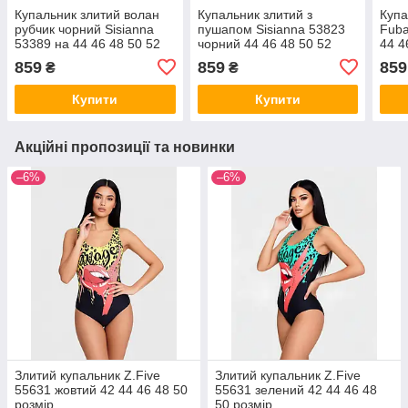
Купальник злитий волан
Купальник злитий з
Купа
рубчик чорний Sisianna
пушапом Sisianna 53823
Fuba
53389 на 44 46 48 50 52
чорний 44 46 48 50 52
44 4
розмір
розмір
859
859
859
₴
₴
Купити
Купити
Акційні пропозиції та новинки
–6%
–6%
Злитий купальник Z.Five
Злитий купальник Z.Five
55631 жовтий 42 44 46 48 50
55631 зелений 42 44 46 48
розмір
50 розмір