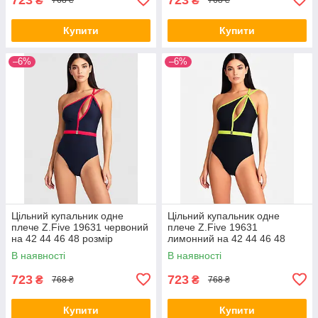
₴
₴
768 ₴
768 ₴
Купити
Купити
–6%
–6%
Цільний купальник одне
Цільний купальник одне
плече Z.Five 19631 червоний
плече Z.Five 19631
на 42 44 46 48 розмір
лимонний на 42 44 46 48
розмір
В наявності
В наявності
723
723
₴
₴
768 ₴
768 ₴
Купити
Купити