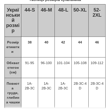
Украї
44-S
46-M
48-L
50-XL
52-
нськи
2XL
й
розмі
р
Розмір
38
40
42
44
46
етикетк
и
Обхват
91-95
96-100
101-104
105-108
109-112
стегон
(см)
Повнот
1A-
1A-
1A-
2В-3С-4
2В-3С-4
а
2В-3С
2В-3С
2В-3С
D
D
груди,
глибин
а чашки