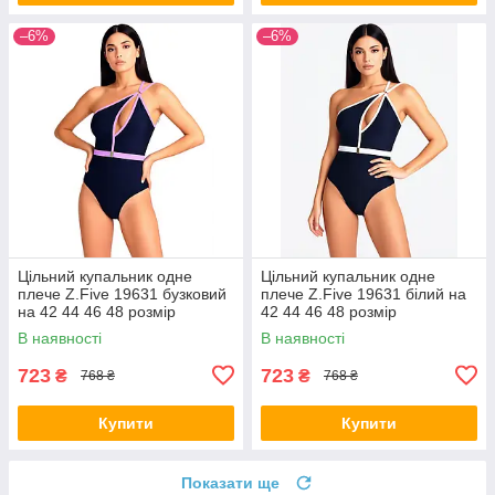
–6%
–6%
Цільний купальник одне
Цільний купальник одне
плече Z.Five 19631 бузковий
плече Z.Five 19631 білий на
на 42 44 46 48 розмір
42 44 46 48 розмір
В наявності
В наявності
723
723
₴
₴
768 ₴
768 ₴
Купити
Купити
Показати ще