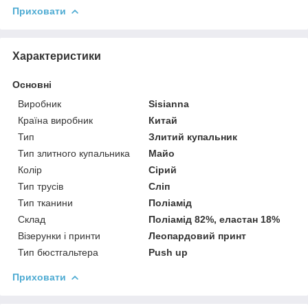
Приховати
Характеристики
Основні
Виробник
Sisianna
Країна виробник
Китай
Тип
Злитий купальник
Тип злитного купальника
Майо
Колір
Сірий
Тип трусів
Сліп
Тип тканини
Поліамід
Склад
Поліамід 82%, еластан 18%
Візерунки і принти
Леопардовий принт
Тип бюстгальтера
Push up
Приховати