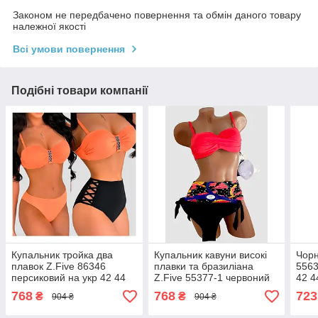
Законом не передбачено повернення та обмін даного товару
належної якості
Всі умови повернення
Подібні товари компанії
Купальник тройка два
Купальник кавуни високі
Чорн
плавок Z.Five 86346
плавки та бразиліана
5563
персиковий на укр 42 44
Z.Five 55377-1 червоний
42 4
46 48 50 розмір
на 42 44 46 48 50 укр
768
768
723
₴
₴
904 ₴
904 ₴
розмір