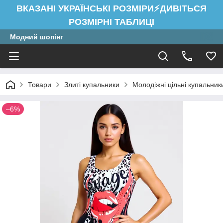
ВКАЗАНІ УКРАЇНСЬКІ РОЗМІРИ⚡ДИВІТЬСЯ
РОЗМІРНІ ТАБЛИЦІ
Модний шопінг
Товари
Злиті купальники
Молодіжні цільні купальник
–6%