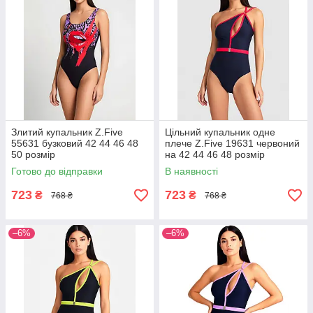
Злитий купальник Z.Five
Цільний купальник одне
55631 бузковий 42 44 46 48
плече Z.Five 19631 червоний
50 розмір
на 42 44 46 48 розмір
Готово до відправки
В наявності
723
723
₴
₴
768 ₴
768 ₴
–6%
–6%