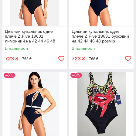
Цільний купальник одне
Цільний купальник одне
плече Z.Five 19631
плече Z.Five 19631 бузковий
лимонний на 42 44 46 48
на 42 44 46 48 розмір
розмір
В наявності
В наявності
723
723
₴
₴
768 ₴
768 ₴
–6%
–6%