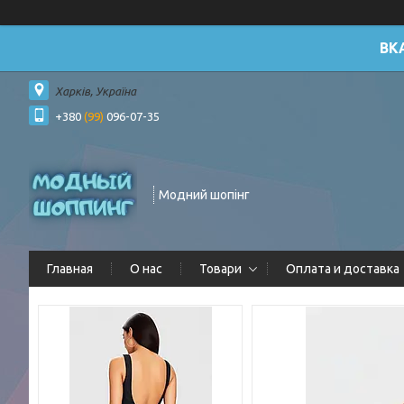
ВК
Харків, Україна
+380
(99)
096-07-35
Модний шопінг
Главная
О нас
Товари
Оплата и доставка