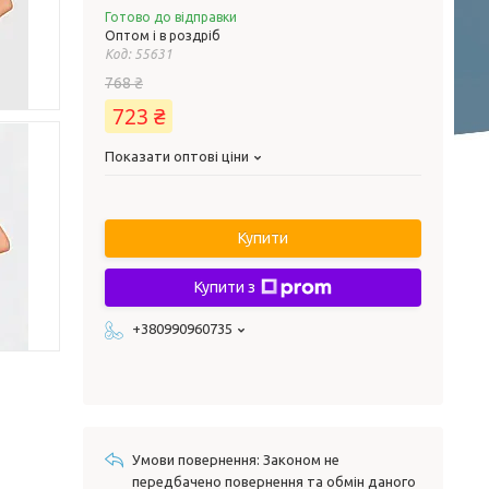
Готово до відправки
Оптом і в роздріб
Код:
55631
768 ₴
723 ₴
Показати оптові ціни
Купити
Купити з
+380990960735
Законом не
передбачено повернення та обмін даного