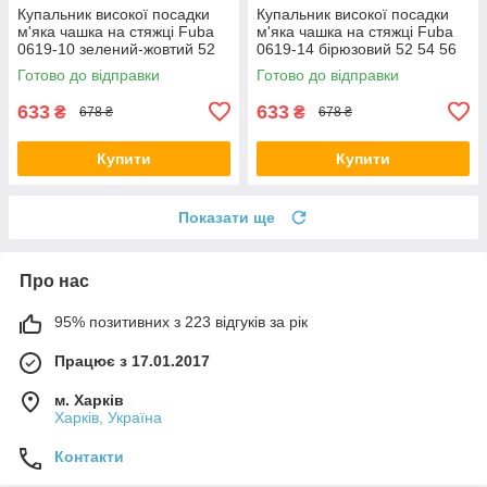
Купальник високої посадки
Купальник високої посадки
м'яка чашка на стяжці Fuba
м'яка чашка на стяжці Fuba
0619-10 зелений-жовтий 52
0619-14 бірюзовий 52 54 56
54 56 58 60 розмір
58 60 розмір
Готово до відправки
Готово до відправки
633
633
₴
₴
678 ₴
678 ₴
Купити
Купити
Показати ще
Про нас
95% позитивних з 223 відгуків за рік
Працює з 17.01.2017
м. Харків
Харків, Україна
Контакти