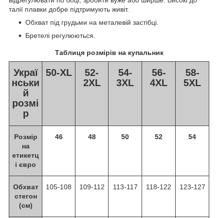
талії плавки добре підтримують живіт.
Обхват під грудьми на металевій застібці.
Бретелі регулюються.
Таблиця розмірів на купальник
Украї
50-XL
52-
54-
56-
58-
нськи
2XL
3XL
4XL
5XL
й
розмі
р
Розмір
46
48
50
52
54
на
етикетц
і євро
Обхват
105-108
109-112
113-117
118-122
123-127
стегон
(см)