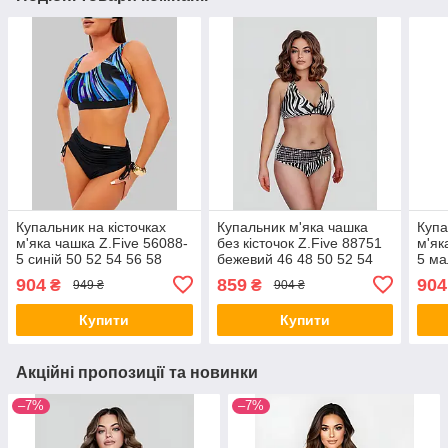
Купальник на кісточках
Купальник м'яка чашка
Купа
м'яка чашка Z.Five 56088-
без кісточок Z.Five 88751
м'як
5 синій 50 52 54 56 58
бежевий 46 48 50 52 54
5 ма
розмір
розмір
58 р
904
859
904
₴
₴
949 ₴
904 ₴
Купити
Купити
Акційні пропозиції та новинки
–7%
–7%