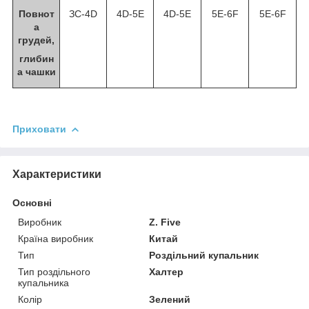
Повнот
ЗC-4D
4D-5E
4D-5E
5E-6F
5E-6F
а
грудей,
глибин
а чашки
Приховати
Характеристики
Основні
Виробник
Z. Five
Країна виробник
Китай
Тип
Роздільний купальник
Тип роздільного
Халтер
купальника
Колір
Зелений