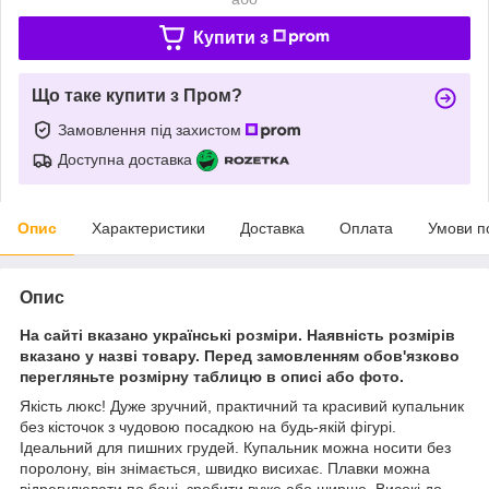
Купити з
Що таке купити з Пром?
Замовлення під захистом
Доступна доставка
Опис
Характеристики
Доставка
Оплата
Умови п
Опис
На сайті вказано українські розміри. Наявність розмірів
вказано у назві товару. Перед замовленням обов'язково
перегляньте розмірну таблицю в описі або фото.
Якість люкс! Дуже зручний, практичний та красивий купальник
без кісточок з чудовою посадкою на будь-якій фігурі.
Ідеальний для пишних грудей. Купальник можна носити без
поролону, він знімається, швидко висихає. Плавки можна
відрегулювати по боці, зробити вуже або ширше. Високі до