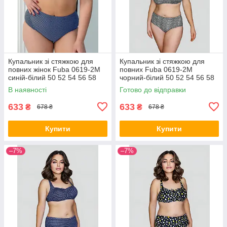
Купальник зі стяжкою для
Купальник зі стяжкою для
повних жінок Fuba 0619-2M
повних Fuba 0619-2M
синій-білий 50 52 54 56 58
чорний-білий 50 52 54 56 58
розмір
розмір
В наявності
Готово до відправки
633
633
₴
₴
678 ₴
678 ₴
Купити
Купити
–7%
–7%