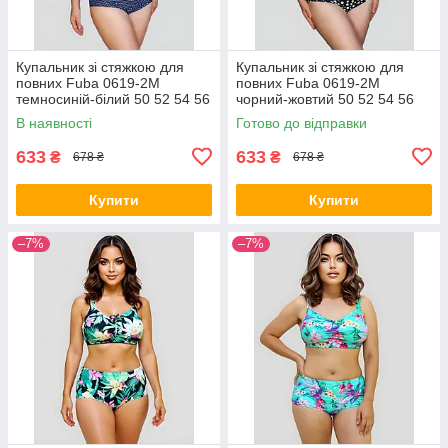
Купальник зі стяжкою для
Купальник зі стяжкою для
повних Fuba 0619-2M
повних Fuba 0619-2M
темносиній-білий 50 52 54 56
чорний-жовтий 50 52 54 56
58 розмір
58 розмір
В наявності
Готово до відправки
633
633
₴
₴
678 ₴
678 ₴
Купити
Купити
–7%
–7%