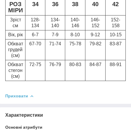
РОЗ
34
36
38
40
42
МІРИ
Зріст
128-
134-
140-
146-
152-
см
134
140
146
152
158
Вік, рік
6-7
7-9
8-10
9-12
10-15
Обхват
67-70
71-74
75-78
79-82
83-87
грудей
(см)
Обхват
72-75
76-79
80-83
84-87
88-91
стегон
(см)
Приховати
Характеристики
Основні атрибути