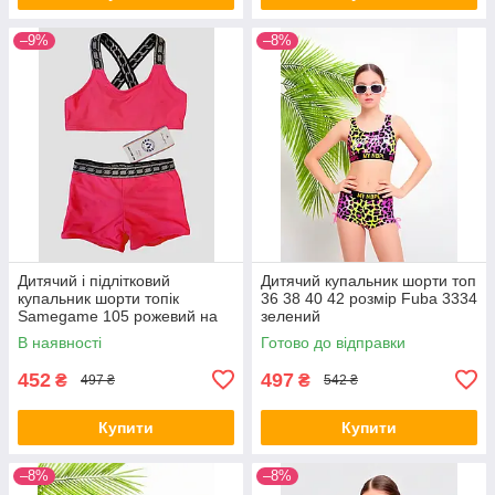
–9%
–8%
Дитячий і підлітковий
Дитячий купальник шорти топ
купальник шорти топік
36 38 40 42 розмір Fuba 3334
Samegame 105 рожевий на
зелений
34 36 38 40 розмір
В наявності
Готово до відправки
452
497
₴
₴
497 ₴
542 ₴
Купити
Купити
–8%
–8%