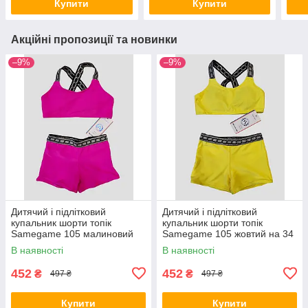
Купити
Купити
Акційні пропозиції та новинки
–9%
–9%
Дитячий і підлітковий
Дитячий і підлітковий
купальник шорти топік
купальник шорти топік
Samegame 105 малиновий
Samegame 105 жовтий на 34
на 34 36 38 розмір
36 38 40 42 український
В наявності
В наявності
розмір
452
452
₴
₴
497 ₴
497 ₴
Купити
Купити