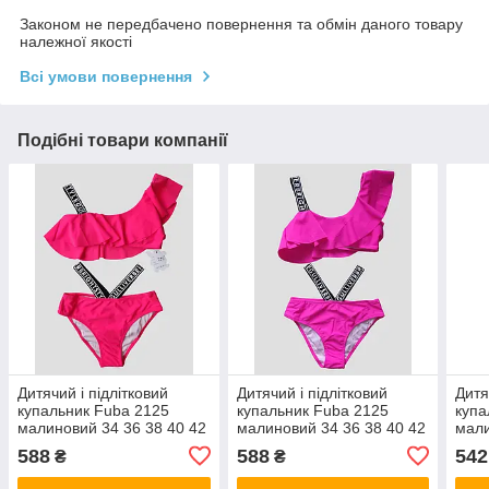
Законом не передбачено повернення та обмін даного товару
належної якості
Всі умови повернення
Подібні товари компанії
Дитячий і підлітковий
Дитячий і підлітковий
Дитя
купальник Fuba 2125
купальник Fuba 2125
купа
малиновий 34 36 38 40 42
малиновий 34 36 38 40 42
мали
розмір
розмір
розм
588
588
542
₴
₴