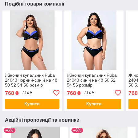
Подібні товари компанії
Жіночий купальник Fuba
Жіночий купальник Fuba
Жіно
24043 чорний-синій на 48
24043 синій на 48 50 52
2404
50 52 54 56 розмір
54 56 розмір
50 5
768
768
768
₴
₴
814 ₴
814 ₴
Купити
Купити
Акційні пропозиції та новинки
–6%
–6%