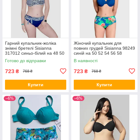
Гарний купальник-жоліка
Жіночий купальник для
знімні бретелі Sisianna
повних грудей Sisianna 98249
317012 синьо-білий на 48 50
синій на 50 52 54 56 58
52 54 56 розмір
розмір
Готово до відправки
В наявності
723
723
₴
₴
768 ₴
768 ₴
Купити
Купити
–6%
–6%