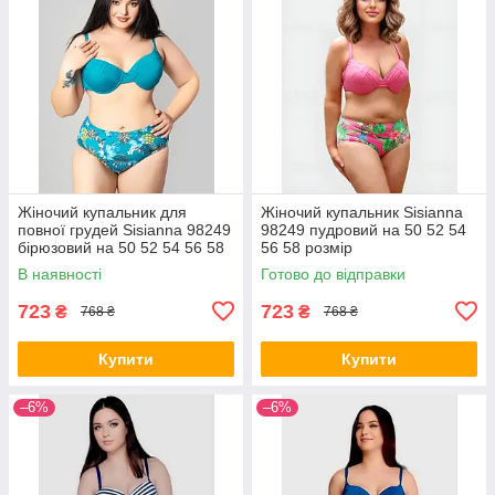
Жіночий купальник для
Жіночий купальник Sisianna
повної грудей Sisianna 98249
98249 пудровий на 50 52 54
бірюзовий на 50 52 54 56 58
56 58 розмір
розмір
В наявності
Готово до відправки
723
723
₴
₴
768 ₴
768 ₴
Купити
Купити
–6%
–6%