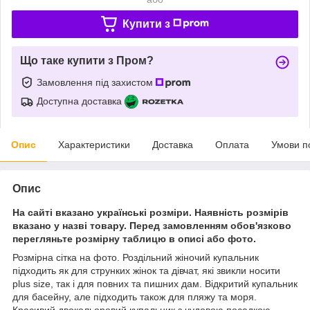
Купити з
Що таке купити з Пром?
Замовлення під захистом
Доступна доставка
Опис
Характеристики
Доставка
Оплата
Умови п
Опис
На сайті вказано українські розміри. Наявність розмірів
вказано у назві товару. Перед замовленням обов'язково
перегляньте розмірну таблицю в описі або фото.
Розмірна сітка на фото. Роздільний жіночий купальник
підходить як для струнких жінок та дівчат, які звикли носити
plus size, так і для повних та пишних дам. Відкритий купальник
для басейну, але підходить також для пляжу та моря.
Красивий двокольоровий купальник з чудовою посадкою.