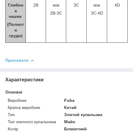
Глибин
2B
між
3C
між
4D
а
2B-3С
3С-4D
чашки
(Полнот
а
груди)
Приховати
Характеристики
Основні
Виробник
Fuba
Країна виробник
Китай
Тип
Злитий купальник
Тип злитного купальника
Майо
Колір
Блакитний