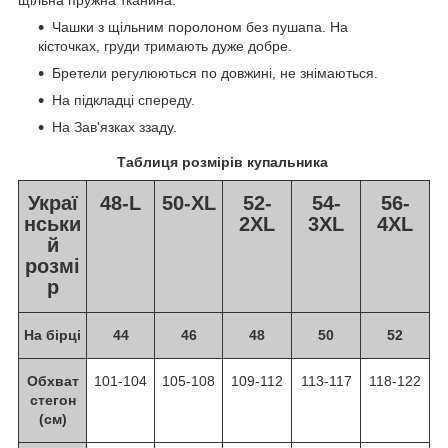
Чашки з щільним поролоном без пушапа. На
кісточках, груди тримають дуже добре.
Бретели регулюються по довжині, не знімаються.
На підкладці спереду.
На Зав'язках ззаду.
Таблиця розмірів купальника
Украї
48-L
50-XL
52-
54-
56-
нськи
2XL
3XL
4XL
й
розмі
р
На бірці
44
46
48
50
52
Обхват
101-104
105-108
109-112
113-117
118-122
стегон
(см)