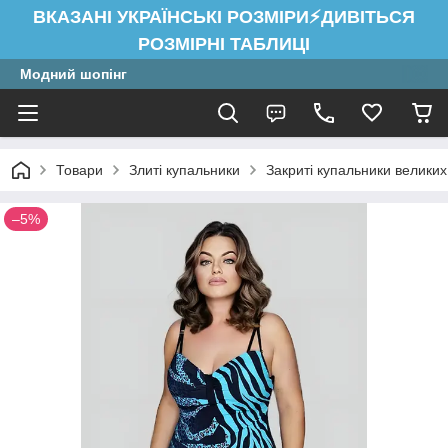
ВКАЗАНІ УКРАЇНСЬКІ РОЗМІРИ⚡ДИВІТЬСЯ
РОЗМІРНІ ТАБЛИЦІ
Модний шопінг
Товари
Злиті купальники
Закриті купальники великих
–5%