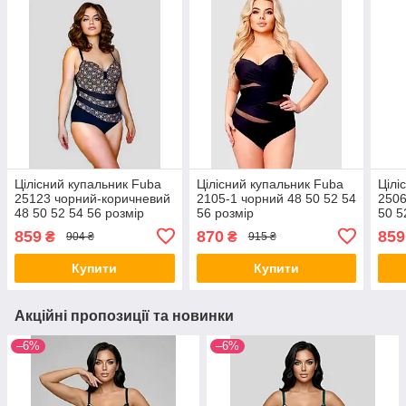
Цілісний купальник Fuba
Цілісний купальник Fuba
Цілі
25123 чорний-коричневий
2105-1 чорний 48 50 52 54
2506
48 50 52 54 56 розмір
56 розмір
50 5
859
870
859
₴
₴
904 ₴
915 ₴
Купити
Купити
Акційні пропозиції та новинки
–6%
–6%