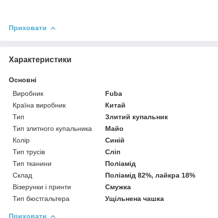
Приховати
Характеристики
Основні
Виробник
Fuba
Країна виробник
Китай
Тип
Злитий купальник
Тип злитного купальника
Майо
Колір
Синій
Тип трусів
Сліп
Тип тканини
Поліамід
Склад
Поліамід 82%, лайкра 18%
Візерунки і принти
Смужка
Тип бюстгальтера
Ущільнена чашка
Приховати