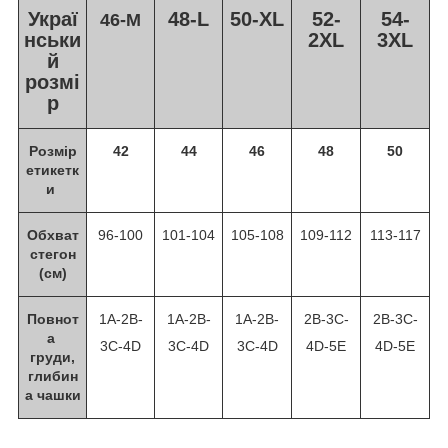
Украї
48-L
50-XL
52-
54-
46-M
нськи
2XL
3XL
й
розмі
р
Розмір
42
44
46
48
50
етикетк
и
Обхват
96-100
101-104
105-108
109-112
113-117
стегон
(см)
Повнот
1A-2В-
1A-2В-
1A-2В-
2В-3С-
2В-3С-
а
3С-4D
3С-4D
3С-4D
4D-5E
4D-5E
груди,
глибин
а чашки