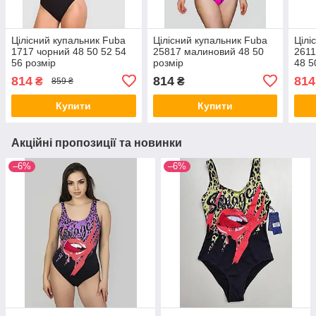
Цілісний купальник Fuba
Цілісний купальник Fuba
Цілі
1717 чорний 48 50 52 54
25817 малиновий 48 50
2611
56 розмір
розмір
48 5
814
814
814
₴
₴
859 ₴
Купити
Купити
Акційні пропозиції та новинки
–6%
–6%