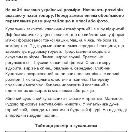
На сайті вказано українські розміри. Наявність розмірів
вказано у назві товару. Перед замовленням обов'язково
перегляньте розмірну таблицю в описі або фото.
Купальник закритий класичний комфортний і в міру відкритий.
Ліф без кісточок з ущільнювачем, що не виймається, у формі
м'якої формованої тонкої чашки. Чашка м'яка, глибока та
комфортна. Під грудьми вшита гумка середньої товщини, що
забезпечує підтримку грудей. Представлена модель з
округлим вирізом. Лямки широкі зручні. Бретелі не
регулюються. Трусики класичної форми. Спина в міру
відкрита, виріз на спинці овальний, середньої глибини.
Купальник розрахований на пишних повних жінок, є великі
розміри. Якісна щільна еластична тканина. Попереду
подвійний матеріал. Купальник закритий класичний в
однотонних кольорах із малюнком абстракція.
Жіночий суцільний купальник з яскравим принтом. Малюнок
чудово приховує виступаючий животик. У купальника дуже
гарний крій, підходить практично будь-якій фігурі. На підкладці
в передній і задній частині.
Таблиця розмірів купальника