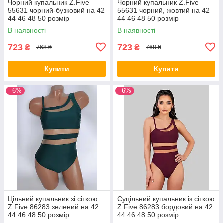
Чорний купальник Z.Five
Чорний купальник Z.Five
55631 чорний-бузковий на 42
55631 чорний, жовтий на 42
44 46 48 50 розмір
44 46 48 50 розмір
В наявності
В наявності
723
723
₴
₴
768 ₴
768 ₴
Купити
Купити
–6%
–6%
Цільний купальник зі сіткою
Суцільний купальник із сіткою
Z.Five 86283 зелений на 42
Z.Five 86283 бордовий на 42
44 46 48 50 розмір
44 46 48 50 розмір