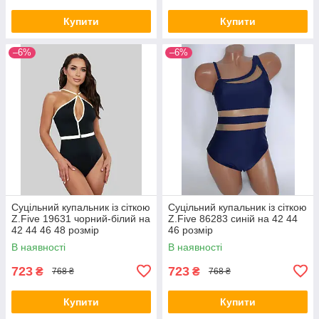
Купити
Купити
–6%
–6%
Суцільний купальник із сіткою
Суцільний купальник із сіткою
Z.Five 19631 чорний-білий на
Z.Five 86283 синій на 42 44
42 44 46 48 розмір
46 розмір
В наявності
В наявності
723
723
₴
₴
768 ₴
768 ₴
Купити
Купити