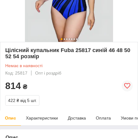
Цілісний купальник Fuba 25817 синій 46 48 50
52 54 розмір
Немає в наявності
Код: 25817
Опт і роздріб
814
₴
422 ₴
від 5 шт.
Опис
Характеристики
Доставка
Оплата
Умови п
Опис