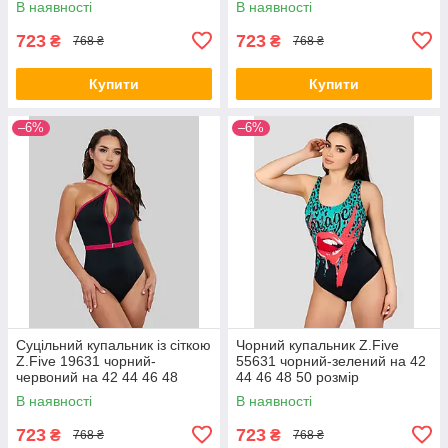
В наявності
В наявності
723
723
₴
₴
768 ₴
768 ₴
Купити
Купити
–6%
–6%
Суцільний купальник із сіткою
Чорний купальник Z.Five
Z.Five 19631 чорний-
55631 чорний-зелений на 42
червоний на 42 44 46 48
44 46 48 50 розмір
розмір
В наявності
В наявності
723
723
₴
₴
768 ₴
768 ₴