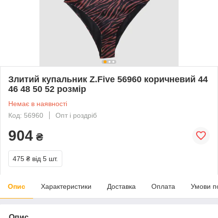
Злитий купальник Z.Five 56960 коричневий 44
46 48 50 52 розмір
Немає в наявності
Код: 56960
Опт і роздріб
904
₴
475 ₴
від 5 шт.
Опис
Характеристики
Доставка
Оплата
Умови п
Опис