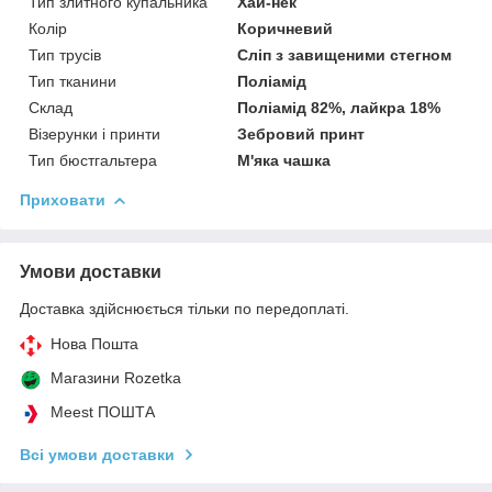
Тип злитного купальника
Хай-нек
Колір
Коричневий
Тип трусів
Сліп з завищеними стегном
Тип тканини
Поліамід
Склад
Поліамід 82%, лайкра 18%
Візерунки і принти
Зебровий принт
Тип бюстгальтера
М'яка чашка
Приховати
Умови доставки
Доставка здійснюється тільки по передоплаті.
Нова Пошта
Магазини Rozetka
Meest ПОШТА
Всі умови доставки