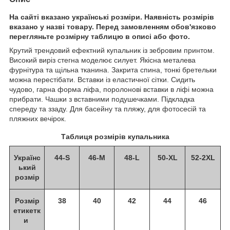
На сайті вказано українські розміри. Наявність розмірів
вказано у назві товару. Перед замовленням обов'язково
перегляньте розмірну таблицю в описі або фото.
Крутий трендовий ефектний купальник із зебровим принтом.
Високий виріз стегна моделює силует. Якісна металева
фурнітура та щільна тканина. Закрита спина, тонкі бретельки
можна перестібати. Вставки із еластичної сітки. Сидить
чудово, гарна форма ліфа, поролонові вставки в ліфі можна
прибрати. Чашки з вставними подушечками. Підкладка
спереду та ззаду. Для басейну та пляжу, для фотосесій та
пляжних вечірок.
Таблиця розмірів купальника
Українс
44-S
46-M
48-L
50-XL
52-2XL
ький
розмір
Розмір
38
40
42
44
46
етикетк
и