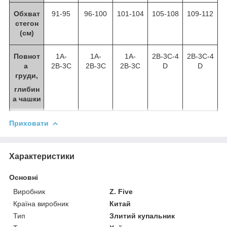
Обхват
91-95
96-100
101-104
105-108
109-112
стегон
(см)
Повнот
1A-
1A-
1A-
2В-3С-4
2В-3С-4
а
2В-3С
2В-3С
2В-3С
D
D
груди,
глибин
а чашки
Приховати
Характеристики
Основні
Виробник
Z. Five
Країна виробник
Китай
Тип
Злитий купальник