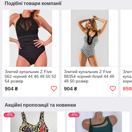
Подібні товари компанії
Злитий купальник Z.Five
Злитий купальник Z.Five
Злит
062 чорний 44 46 48 50 52
88354 чорний-білий 44 46
купа
54 розмір
48 50 розмір
кори
розм
904
904
859
₴
₴
Акційні пропозиції та новинки
–6%
–6%