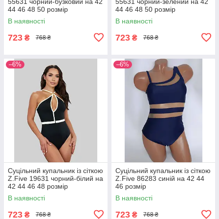
55631 чорний-бузковий на 42
55631 чорний-зелений на 42
44 46 48 50 розмір
44 46 48 50 розмір
В наявності
В наявності
723
723
₴
₴
768 ₴
768 ₴
–6%
–6%
Суцільний купальник із сіткою
Суцільний купальник із сіткою
Z.Five 19631 чорний-білий на
Z.Five 86283 синій на 42 44
42 44 46 48 розмір
46 розмір
В наявності
В наявності
723
723
₴
₴
768 ₴
768 ₴