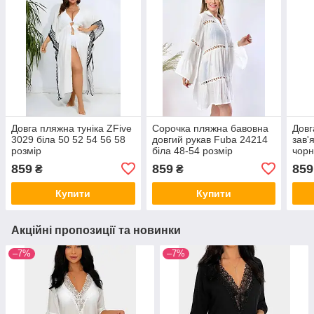
Довга пляжна туніка ZFive
Сорочка пляжна бавовна
Довг
3029 біла 50 52 54 56 58
довгий рукав Fuba 24214
зав'
розмір
біла 48-54 розмір
чорн
859
859
859
₴
₴
Купити
Купити
Акційні пропозиції та новинки
–7%
–7%