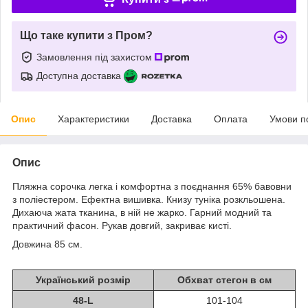
Що таке купити з Пром?
Замовлення під захистом
Доступна доставка
Опис
Характеристики
Доставка
Оплата
Умови п
Опис
Пляжна сорочка легка і комфортна з поєднання 65% бавовни
з поліестером. Ефектна вишивка. Книзу туніка розкльошена.
Дихаюча жата тканина, в ній не жарко. Гарний модний та
практичний фасон. Рукав довгий, закриває кисті.
Довжина 85 см.
Український розмір
Обхват стегон в см
48-L
101-104