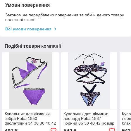
Умови повернення
Законом не передбачено повернення та обмін даного товару
належної якості
Всі умови повернення
Подібні товари компанії
Купальник для дівчинки
Купальник для дівчинки
Купа
зебра Fuba 1850
леопард Fuba 1837
леоп
фіолетовий 34 36 38 40 42
чорний 36 38 40 42 розмір
блак
розмір
розм
497
542
542
₴
₴