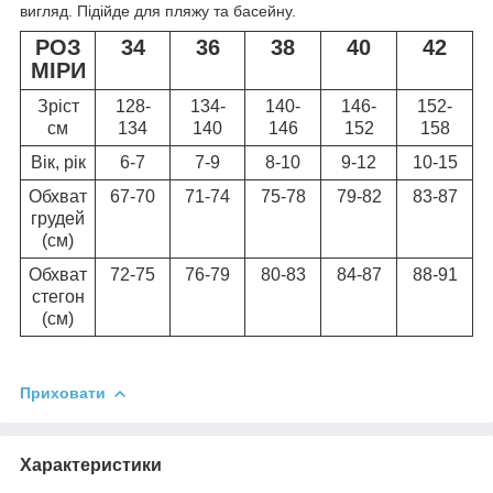
вигляд. Підійде для пляжу та басейну.
РОЗ
34
36
38
40
42
МІРИ
Зріст
128-
134-
140-
146-
152-
см
134
140
146
152
158
Вік, рік
6-7
7-9
8-10
9-12
10-15
Обхват
67-70
71-74
75-78
79-82
83-87
грудей
(см)
Обхват
72-75
76-79
80-83
84-87
88-91
стегон
(см)
Приховати
Характеристики