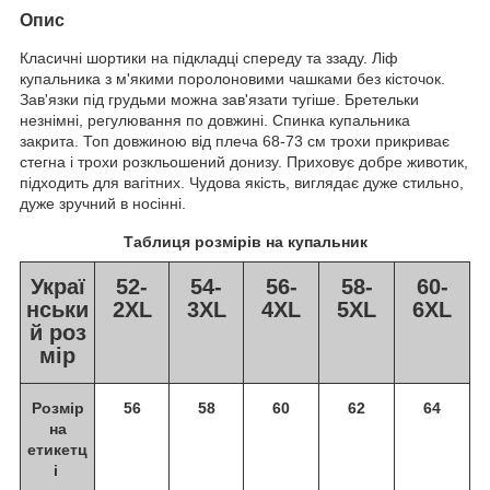
Опис
Класичні шортики на підкладці спереду та ззаду. Ліф
купальника з м'якими поролоновими чашками без кісточок.
Зав'язки під грудьми можна зав'язати тугіше. Бретельки
незнімні, регулювання по довжині. Спинка купальника
закрита. Топ довжиною від плеча 68-73 см трохи прикриває
стегна і трохи розкльошений донизу. Приховує добре животик,
підходить для вагітних. Чудова якість, виглядає дуже стильно,
дуже зручний в носінні.
Таблиця розмірів на купальник
Украї
52-
54-
56-
58-
60-
нськи
2XL
3XL
4XL
5XL
6XL
й роз
мір
Розмір
56
58
60
62
64
на
етикетц
і