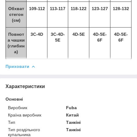
Обхват
109-112
113-117
118-122
123-127
128-132
стегон
(см)
Повнот
3C-4D
3C-4D-
4D-5E
4D-5E-
4D-5E-
а чашки
5E
6F
6F
(глибин
а)
Приховати
Характеристики
Основні
Виробник
Fuba
Країна виробник
Китай
Тип
Танкіні
Тип роздільного
Танкіні
купальника