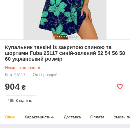
Купальник танкіні із закритою спиною та
шортами Fuba 25117 синій-зелений 52 54 56 58
60 український розмір
Немає в наявності
Код: 25117
Опт і роздріб
904
₴
485 ₴
від 5 шт.
Опис
Характеристики
Доставка
Оплата
Умови п