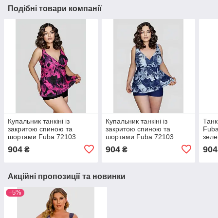
Подібні товари компанії
Купальник танкіні із
Купальник танкіні із
Танк
закритою спиною та
закритою спиною та
Fuba
шортами Fuba 72103
шортами Fuba 72103
зеле
чорний-малиновий 50 52
синій-білий 50 52 54 56 58
розм
904
904
904
₴
₴
54 56 58 український
український розмір
розмір
Акційні пропозиції та новинки
–5%