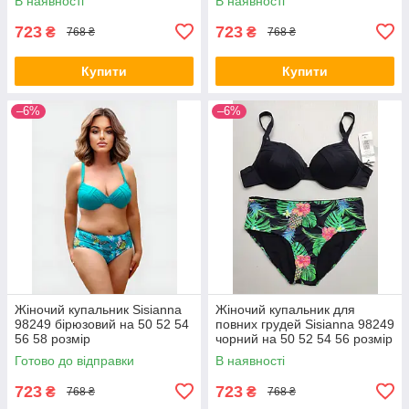
В наявності
В наявності
723
723
₴
₴
768 ₴
768 ₴
Купити
Купити
–6%
–6%
Жіночий купальник Sisianna
Жіночий купальник для
98249 бірюзовий на 50 52 54
повних грудей Sisianna 98249
56 58 розмір
чорний на 50 52 54 56 розмір
Готово до відправки
В наявності
723
723
₴
₴
768 ₴
768 ₴