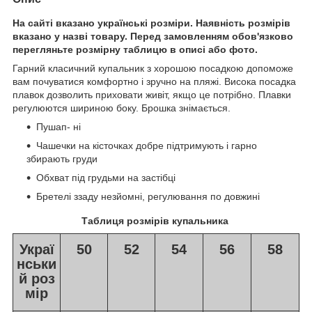
На сайті вказано українські розміри. Наявність розмірів
вказано у назві товару. Перед замовленням обов'язково
перегляньте розмірну таблицю в описі або фото.
Гарний класичний купальник з хорошою посадкою допоможе
вам почуватися комфортно і зручно на пляжі. Висока посадка
плавок дозволить приховати живіт, якщо це потрібно. Плавки
регулюются шириною боку. Брошка знімається.
Пушап- ні
Чашечки на кісточках добре підтримують і гарно
збирають груди
Обхват під грудьми на застібці
Бретелі ззаду незйомні, регулювання по довжині
Таблиця розмірів купальника
Украї
50
52
54
56
58
нськи
й роз
мір