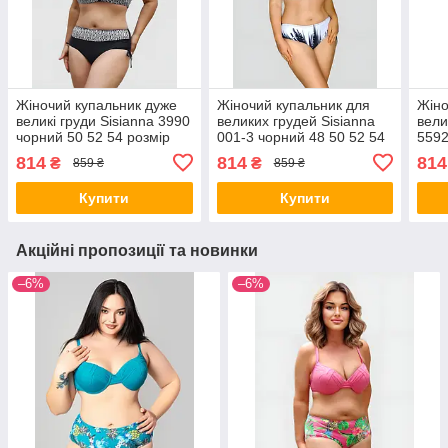
Жіночий купальник дуже
Жіночий купальник для
Жіно
великі груди Sisianna 3990
великих грудей Sisianna
вели
чорний 50 52 54 розмір
001-3 чорний 48 50 52 54
5592
56 розмір
52 5
814
814
814
₴
₴
859 ₴
859 ₴
Купити
Купити
Акційні пропозиції та новинки
–6%
–6%