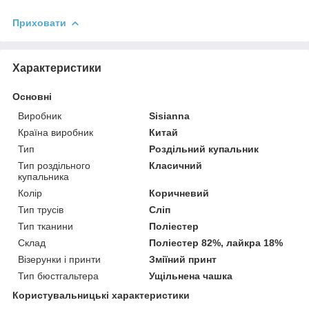
Приховати
Характеристики
Основні
Виробник
Sisianna
Країна виробник
Китай
Тип
Роздільний купальник
Тип роздільного
Класичний
купальника
Колір
Коричневий
Тип трусів
Сліп
Тип тканини
Поліестер
Склад
Поліестер 82%, лайкра 18%
Візерунки і принти
Зміїний принт
Тип бюстгальтера
Ущільнена чашка
Користувальницькі характеристики