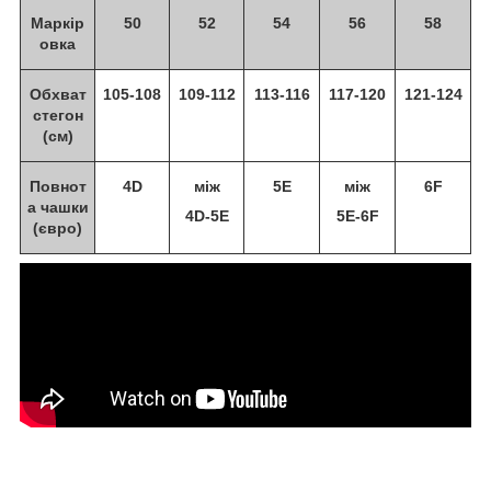
Маркір
50
52
54
56
58
овка
Обхват
105-108
109-112
113-116
117-120
121-124
стегон
(см)
Повнот
4D
між
5E
між
6F
а чашки
4D-5E
5E-6F
(євро)