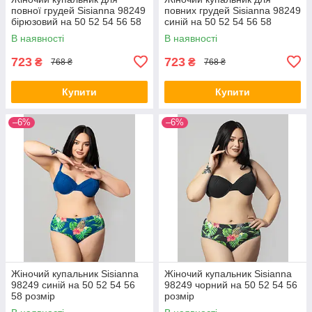
повної грудей Sisianna 98249
повних грудей Sisianna 98249
бірюзовий на 50 52 54 56 58
синій на 50 52 54 56 58
розмір
розмір
В наявності
В наявності
723
723
₴
₴
768 ₴
768 ₴
Купити
Купити
–6%
–6%
Жіночий купальник Sisianna
Жіночий купальник Sisianna
98249 синій на 50 52 54 56
98249 чорний на 50 52 54 56
58 розмір
розмір