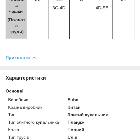
а
3С-4D
4D-5E
чашки
(Полнот
а
груди)
Приховати
Характеристики
Основні
Виробник
Fuba
Країна виробник
Китай
Тип
Злитий купальник
Тип злитного купальника
Пландж
Колір
Чорний
Тип трусів
Сліп