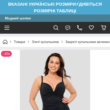
ВКАЗАНІ УКРАЇНСЬКІ РОЗМІРИ⚡ДИВІТЬСЯ
РОЗМІРНІ ТАБЛИЦІ
Модний шопінг
Товари
Злиті купальники
Закриті купальники великих
–6%