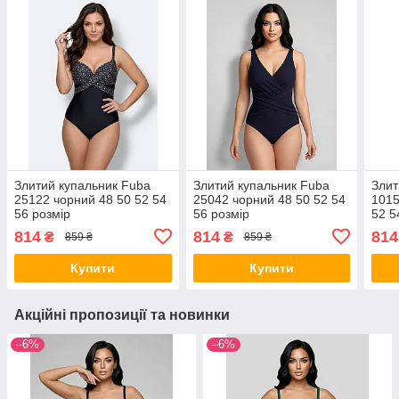
Злитий купальник Fuba
Злитий купальник Fuba
Злит
25122 чорний 48 50 52 54
25042 чорний 48 50 52 54
1015
56 розмір
56 розмір
52 5
814
814
814
₴
₴
859 ₴
859 ₴
Купити
Купити
Акційні пропозиції та новинки
–6%
–6%