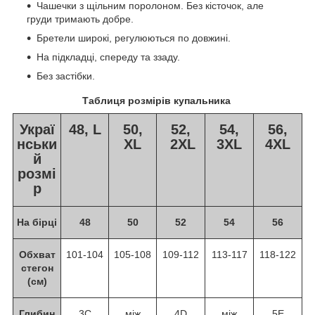
Чашечки з щільним поролоном. Без кісточок, але
груди тримають добре.
Бретели широкі, регулюються по довжині.
На підкладці, спереду та ззаду.
Без застібки.
Таблиця розмірів купальника
Украї
48, L
50,
52,
54,
56,
нськи
XL
2XL
3XL
4XL
й
розмі
р
На бірці
48
50
52
54
56
Обхват
101-104
105-108
109-112
113-117
118-122
стегон
(см)
Глибин
3C
між
4D
між
5E