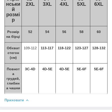
нськи
2XL
3XL
4XL
5XL
6XL
й
розмі
р
Розмір
52
54
56
58
60
на бірці
Обхват
109-112
113-117
118-122
123-127
128-132
стегон
(см)
Повнот
3C-4D
4D-5E
4D-5E
5E-6F
5E-6F
а
грудей,
глибин
а чашки
Приховати