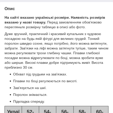
Опис
На сайті вказано українські розміри. Наявність розмірів
вказано у назві товару.
Перед замовленням обов'язково
перегляньте розмірну таблицю в описі або фото.
Дуже зручний, практичний і красивий купальник з чудовою
посадкою на будь-якій фігурі для великих грудей. Тонкий
поролон швидко сохне, якщо потрібно, його можна витягнути,
забрати. Зав'язки на ліфі можна затягнути тугіше, таким чином
можна регулювати трохи глибину чашки. Плавки глибокої
посадки можна відрегулювати по боці, можна зробити вуже
або ширше. Високі плавки добре підтримують живіт. Висота
приблизно 30 см.
Обхват під грудьми на зав'язках.
Плавки по боці регулюються по висоті.
Зав'язується на шиї.
Поролон знімається.
Підкладка спереду.
Украї
52-
54-
56-
58-
60-