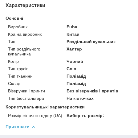
Характеристики
Основні
Виробник
Fuba
Країна виробник
Китай
Тип
Роздільний купальник
Тип роздільного
Халтер
купальника
Колір
Чорний
Тип трусів
Сліп
Тип тканини
Поліамід
Склад
Поліамід
Візерунки і принти
Без візерунків і принтів
Тип бюстгальтера
На кісточках
Користувальницькі характеристики
Розмір жіночого одягу (UA)
Виберіть розмір:
Приховати