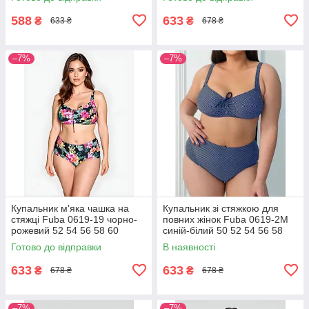
588
633
₴
₴
633 ₴
678 ₴
–7%
–7%
Купальник м'яка чашка на
Купальник зі стяжкою для
стяжці Fuba 0619-19 чорно-
повних жінок Fuba 0619-2M
рожевий 52 54 56 58 60
синій-білий 50 52 54 56 58
розмір
розмір
Готово до відправки
В наявності
633
633
₴
₴
678 ₴
678 ₴
–7%
–7%