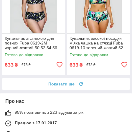
Купальник зі стяжкою для
Купальник високої посадки
повних Fuba 0619-2M
м'яка чашка на стяжці Fuba
чорний-жовтий 50 52 54 56
0619-10 зелений-жовтий 52
58 розмір
54 56 58 60 розмір
Готово до відправки
Готово до відправки
633
633
₴
₴
678 ₴
678 ₴
Показати ще
Про нас
95% позитивних з 223 відгуків за рік
Працює з 17.01.2017