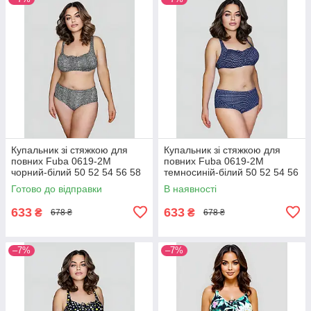
Купальник зі стяжкою для
Купальник зі стяжкою для
повних Fuba 0619-2M
повних Fuba 0619-2M
чорний-білий 50 52 54 56 58
темносиній-білий 50 52 54 56
розмір
58 розмір
Готово до відправки
В наявності
633
633
₴
₴
678 ₴
678 ₴
–7%
–7%