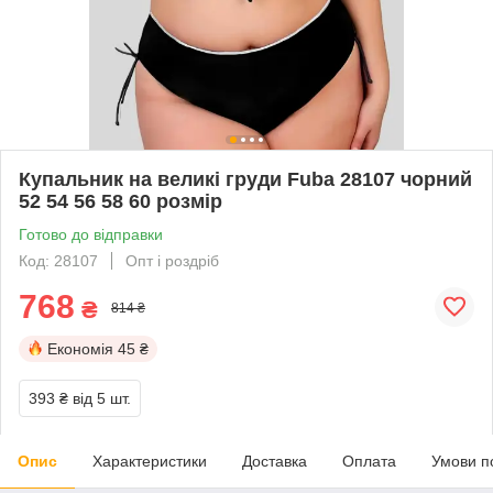
Купальник на великі груди Fuba 28107 чорний
52 54 56 58 60 розмір
Готово до відправки
Код: 28107
Опт і роздріб
768
₴
814 ₴
Економія
45 ₴
393 ₴
від 5 шт.
Опис
Характеристики
Доставка
Оплата
Умови п