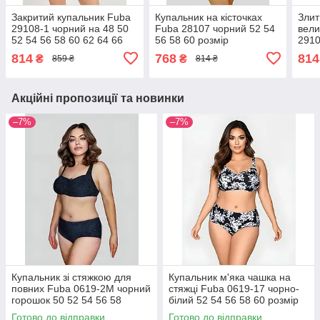
Закритий купальник Fuba
Купальник на кісточках
Злит
29108-1 чорний на 48 50
Fuba 28107 чорний 52 54
вели
52 54 56 58 60 62 64 66
56 58 60 розмір
2910
розмір
54 5
814
768
814
₴
₴
859 ₴
814 ₴
розм
Акційні пропозиції та новинки
–7%
–7%
Купальник зі стяжкою для
Купальник м'яка чашка на
повних Fuba 0619-2M чорний
стяжці Fuba 0619-17 чорно-
горошок 50 52 54 56 58
білий 52 54 56 58 60 розмір
розмір
Готово до відправки
Готово до відправки