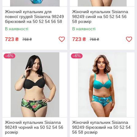
Жіночий купальник для
Жіночий купальник Sisianna
повної грудей Sisianna 98249
98249 синій на 50 52 54 56
бірюзовий на 50 52 54 56 58
58 розмір
розмір
В наявності
В наявності
723
723
₴
₴
768 ₴
768 ₴
–6%
–6%
Жіночий купальник Sisianna
Жіночий купальник Sisianna
98249 чорний на 50 52 54 56
98249 бірюзовий на 50 52 54
розмір
56 58 розмір