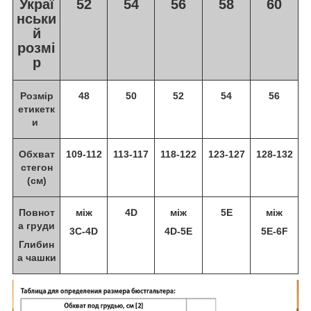
Украї
52
54
56
58
60
нськи
й
розмі
р
Розмір
48
50
52
54
56
етикетк
и
Обхват
109-112
113-117
118-122
123-127
128-132
стегон
(см)
Повнот
між
4D
між
5E
між
а груди
3C-4D
4D-5E
5E-6F
Глибин
а чашки