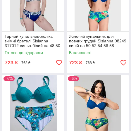
Гарний купальник-жоліка
Жіночий купальник для
знімні бретелі Sisianna
повних грудей Sisianna 98249
317012 синьо-білий на 48 50
синій на 50 52 54 56 58
52 54 56 розмір
розмір
Готово до відправки
В наявності
723
723
₴
₴
768 ₴
768 ₴
–6%
–6%