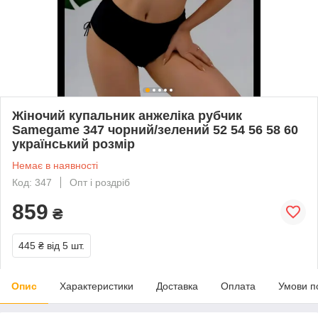
Жіночий купальник анжеліка рубчик
Samegame 347 чорний/зелений 52 54 56 58 60
український розмір
Немає в наявності
Код: 347
Опт і роздріб
859
₴
445 ₴
від 5 шт.
Опис
Характеристики
Доставка
Оплата
Умови п