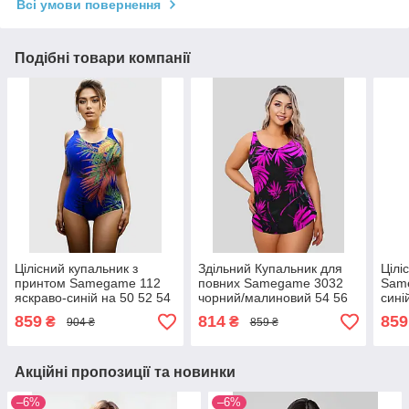
Всі умови повернення
Подібні товари компанії
Цілісний купальник з
Здільний Купальник для
Цілі
принтом Samegame 112
повних Samegame 3032
Same
яскраво-синій на 50 52 54
чорний/малиновий 54 56
сині
56 58 український розмір
58 60 український розмір
укра
859
814
859
₴
₴
904 ₴
859 ₴
Акційні пропозиції та новинки
–6%
–6%