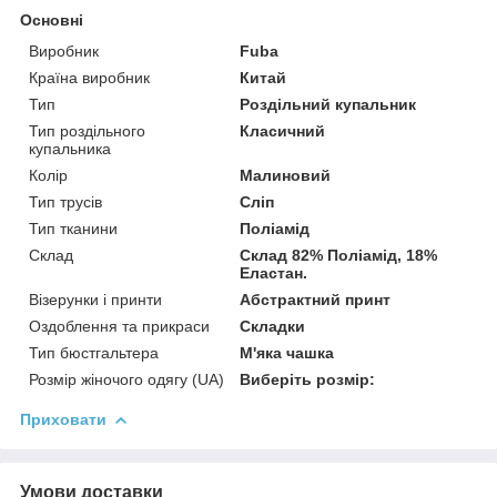
Основні
Виробник
Fuba
Країна виробник
Китай
Тип
Роздільний купальник
Тип роздільного
Класичний
купальника
Колір
Малиновий
Тип трусів
Сліп
Тип тканини
Поліамід
Склад
Склад 82% Поліамід, 18%
Еластан.
Візерунки і принти
Абстрактний принт
Оздоблення та прикраси
Складки
Тип бюстгальтера
М'яка чашка
Розмір жіночого одягу (UA)
Виберіть розмір:
Приховати
Умови доставки