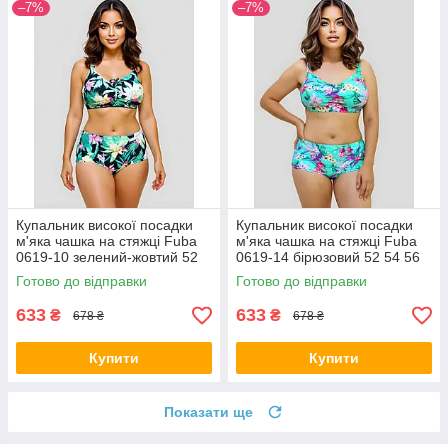
–7%
–7%
Купальник високої посадки
Купальник високої посадки
м'яка чашка на стяжці Fuba
м'яка чашка на стяжці Fuba
0619-10 зелений-жовтий 52
0619-14 бірюзовий 52 54 56
54 56 58 60 розмір
58 60 розмір
Готово до відправки
Готово до відправки
633
633
₴
₴
678 ₴
678 ₴
Купити
Купити
Показати ще