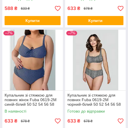
588
633
₴
₴
633 ₴
678 ₴
Купити
Купити
–7%
–7%
Купальник зі стяжкою для
Купальник зі стяжкою для
повних жінок Fuba 0619-2M
повних Fuba 0619-2M
синій-білий 50 52 54 56 58
чорний-білий 50 52 54 56 58
розмір
розмір
В наявності
Готово до відправки
633
633
₴
₴
678 ₴
678 ₴