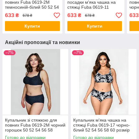
повних Fuba 0619-2M
посадки м'яка чашка на
повн
темносиній-білий 50 52 54
стяжці Fuba 0619-11
чорн
56 58 розмір
чорно-малиновий 52 54
58 р
633
633
633
₴
₴
678 ₴
678 ₴
56 58 60 розмір
Купити
Купити
Акційні пропозиції та новинки
–7%
–7%
Купальник зі стяжкою для
Купальник м'яка чашка на
повних Fuba 0619-2M чорний
стяжці Fuba 0619-17 чорно-
горошок 50 52 54 56 58
білий 52 54 56 58 60 розмір
розмір
Готово до відправки
Готово до відправки