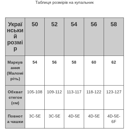
Таблиця розмірів на купальник
Украї
50
52
54
56
58
нськи
й
розмі
р
Маркув
54
56
58
60
62
ання
(Маломі
ріть)
Обхват
105-108
109-112
113-117
118-122
123-127
стегон
(см)
Повнот
3C-5E
3C-5E
4D-5E
4D-5E
4D-5E-
а чашки
6F