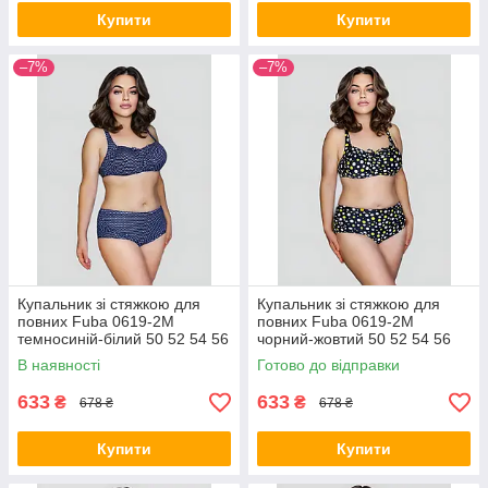
Купити
Купити
–7%
–7%
Купальник зі стяжкою для
Купальник зі стяжкою для
повних Fuba 0619-2M
повних Fuba 0619-2M
темносиній-білий 50 52 54 56
чорний-жовтий 50 52 54 56
58 розмір
58 розмір
В наявності
Готово до відправки
633
633
₴
₴
678 ₴
678 ₴
Купити
Купити