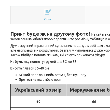
Опис
Принт буде як на другому фото!
На сайті вк
замовленням обов'язково перегляньте розмірну таблицю в о
Дуже зручний і практичний купальник поєднує в собі вид зли
але насправді він роздільний. Взагалі у купальника дуже хор
Також підійде повним жінкам, які хочуть приховати фігуру.
На будь-яку повноту грудей від 3C до 5Е!
Висота плавок 35-40 см
М'який поролон, виймається, без пуш-апу
Бретелі не відстібаються
Український розмір
Маркування на б
60
66