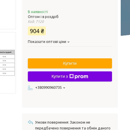
В наявності
Оптом і в роздріб
Код:
7120
904 ₴
Показати оптові ціни
Купити
Купити з
+380990960735
Законом не
передбачено повернення та обмін даного