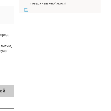
товару належної якості
 Перед
злитим,
суар!
ей