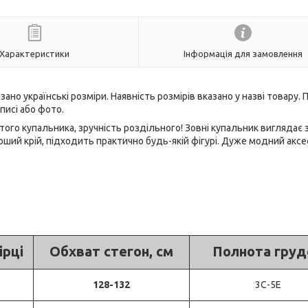
Характеристики
Інформація для замовлення
азано українські розміри. Наявність розмірів вказано у назві товару.
писі або фото.
того купальника, зручність роздільного! Зовні купальник виглядає 
оший крій, підходить практично будь-якій фігурі. Дуже модний аксе
ірці
Обхват стегон, см
Полнота груд
128-132
3С-5Е