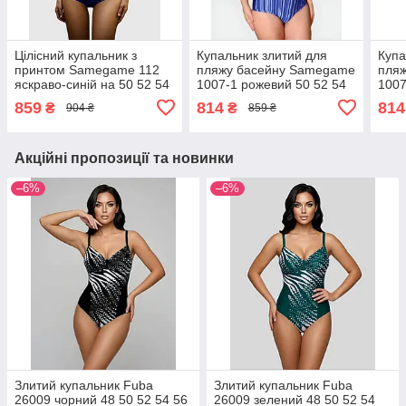
Цілісний купальник з
Купальник злитий для
Купа
принтом Samegame 112
пляжу басейну Samegame
пля
яскраво-синій на 50 52 54
1007-1 рожевий 50 52 54
1007
56 58 український розмір
56 український розмір
56 у
859
814
814
₴
₴
904 ₴
859 ₴
Акційні пропозиції та новинки
–6%
–6%
Злитий купальник Fuba
Злитий купальник Fuba
26009 чорний 48 50 52 54 56
26009 зелений 48 50 52 54