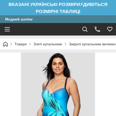
ВКАЗАНІ УКРАЇНСЬКІ РОЗМІРИ⚡ДИВІТЬСЯ
РОЗМІРНІ ТАБЛИЦІ
Модний шопінг
Товари
Злиті купальники
Закриті купальники великих