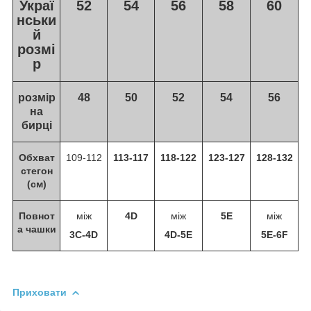
Украї
52
54
56
58
60
нськи
й
розмі
р
розмір
48
50
52
54
56
на
бирці
Обхват
109-112
113-117
118-122
123-127
128-132
стегон
(см)
Повнот
між
4D
між
5E
між
а чашки
3C-4D
4D-5E
5E-6F
Приховати