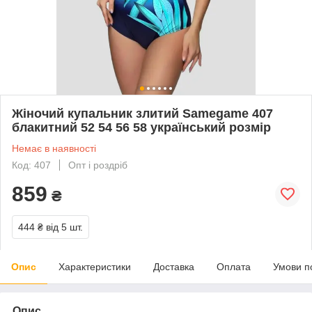
Жіночий купальник злитий Samegame 407
блакитний 52 54 56 58 український розмір
Немає в наявності
Код: 407
Опт і роздріб
859
₴
444 ₴
від 5 шт.
Опис
Характеристики
Доставка
Оплата
Умови п
Опис