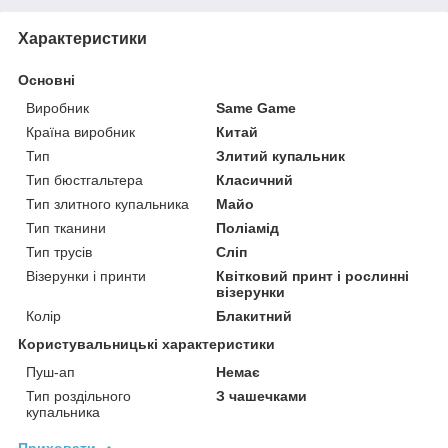
Характеристики
Основні
Виробник
Same Game
Країна виробник
Китай
Тип
Злитий купальник
Тип бюстгальтера
Класичний
Тип злитного купальника
Майо
Тип тканини
Поліамід
Тип трусів
Сліп
Візерунки і принти
Квітковий принт і рослинні
візерунки
Колір
Блакитний
Користувальницькі характеристики
Пуш-ап
Немає
Тип роздільного
З чашечками
купальника
Приховати