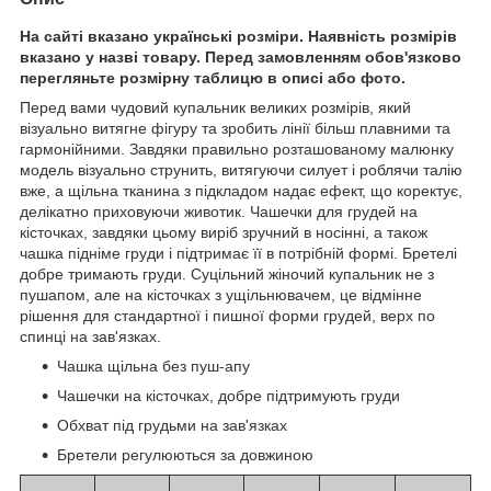
На сайті вказано українські розміри. Наявність розмірів
вказано у назві товару. Перед замовленням обов'язково
перегляньте розмірну таблицю в описі або фото.
Перед вами чудовий купальник великих розмірів, який
візуально витягне фігуру та зробить лінії більш плавними та
гармонійними. Завдяки правильно розташованому малюнку
модель візуально струнить, витягуючи силует і роблячи талію
вже, а щільна тканина з підкладом надає ефект, що коректує,
делікатно приховуючи животик. Чашечки для грудей на
кісточках, завдяки цьому виріб зручний в носінні, а також
чашка підніме груди і підтримає її в потрібній формі. Бретелі
добре тримають груди. Суцільний жіночий купальник не з
пушапом, але на кісточках з ущільнювачем, це відмінне
рішення для стандартної і пишної форми грудей, верх по
спинці на зав'язках.
Чашка щільна без пуш-апу
Чашечки на кісточках, добре підтримують груди
Обхват під грудьми на зав'язках
Бретели регулюються за довжиною