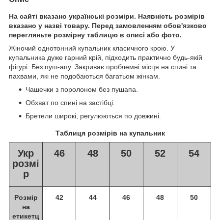
На сайті вказано українські розміри. Наявність розмірів
вказано у назві товару. Перед замовленням обов'язково
перегляньте розмірну таблицю в описі або фото.
Жіночий однотонний купальник класичного крою. У
купальника дуже гарний крій, підходить практично будь-якій
фігурі. Без пуш-апу. Закриває проблемні місця на спині та
пахвами, які не подобаються багатьом жінкам.
Чашечки з поролоном без пушапа.
Обхват по спині на застібці.
Бретели широкі, регулюються по довжині.
Таблиця розмірів на купальник
Укр
46
48
50
52
54
розмі
р
Розмір
42
44
46
48
50
на
етикетц