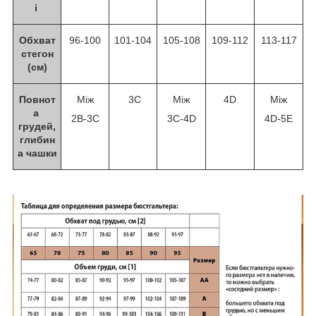
і
Обхват
96-100
101-104
105-108
109-112
113-117
стегон
(см)
Повнот
Між
3С
Між
4D
Між
а
2В-3С
3С-4D
4D-5E
грудей,
глибин
а чашки