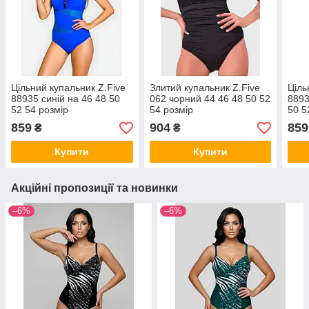
Цільний купальник Z.Five
Злитий купальник Z.Five
Ціль
88935 синій на 46 48 50
062 чорний 44 46 48 50 52
8893
52 54 розмір
54 розмір
50 5
859
904
859
₴
₴
Купити
Купити
Акційні пропозиції та новинки
–6%
–6%