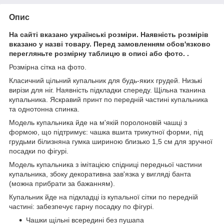
Опис
На сайті вказано українські розміри. Наявність розмірів
вказано у назві товару. Перед замовленням обов'язково
перегляньте розмірну таблицю в описі або фото. .
Розмірна сітка на фото.
Класичний цільний купальник для будь-яких грудей. Низькі
вирізи для ніг. Наявність підкладки спереду. Щільна тканина
купальника. Яскравий принт по передній частині купальника
та однотонна спинка.
Модель купальника йде на м'якій поролоновій чашці з
формою, що підтримує: чашка вшита трикутної форми, під
грудьми білизняна гумка шириною близько 1,5 см для зручної
посадки по фігурі.
Модель купальника з імітацією спідниці передньої частини
купальника, збоку декоративна зав'язка у вигляді банта
(можна прибрати за бажанням).
Купальник йде на підкладці із купальної сітки по передній
частині: забезпечує гарну посадку по фігурі.
Чашки щільні всередині без пушапа