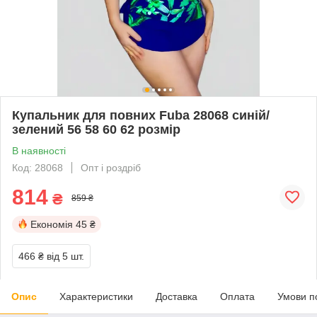
Купальник для повних Fuba 28068 синій/
зелений 56 58 60 62 розмір
В наявності
Код: 28068
Опт і роздріб
814
₴
859 ₴
Економія
45 ₴
466 ₴
від 5 шт.
Опис
Характеристики
Доставка
Оплата
Умови п