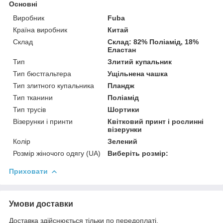
Основні
Виробник
Fuba
Країна виробник
Китай
Склад
Склад: 82% Поліамід, 18%
Еластан
Тип
Злитий купальник
Тип бюстгальтера
Ущільнена чашка
Тип злитного купальника
Пландж
Тип тканини
Поліамід
Тип трусів
Шортики
Візерунки і принти
Квітковий принт і рослинні
візерунки
Колір
Зелений
Розмір жіночого одягу (UA)
Виберіть розмір:
Приховати
Умови доставки
Доставка здійснюється тільки по передоплаті.