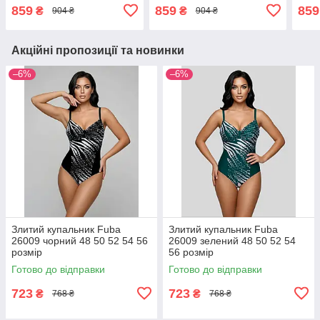
червоний
коричневий
859
859
859
₴
₴
904 ₴
904 ₴
Акційні пропозиції та новинки
–6%
–6%
Злитий купальник Fuba
Злитий купальник Fuba
26009 чорний 48 50 52 54 56
26009 зелений 48 50 52 54
розмір
56 розмір
Готово до відправки
Готово до відправки
723
723
₴
₴
768 ₴
768 ₴