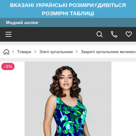
ВКАЗАНІ УКРАЇНСЬКІ РОЗМІРИ⚡ДИВІТЬСЯ
РОЗМІРНІ ТАБЛИЦІ
Модний шопінг
Товари
Злиті купальники
Закриті купальники великих
–5%