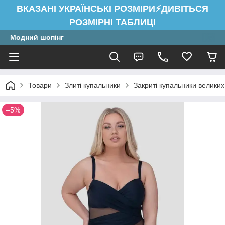
ВКАЗАНІ УКРАЇНСЬКІ РОЗМІРИ⚡ДИВІТЬСЯ
РОЗМІРНІ ТАБЛИЦІ
Модний шопінг
Товари
Злиті купальники
Закриті купальники великих
–5%