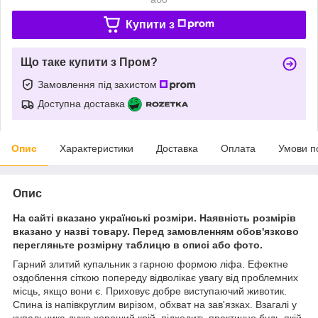
Купити з
Що таке купити з Пром?
Замовлення під захистом
Доступна доставка
Опис
Характеристики
Доставка
Оплата
Умови п
Опис
На сайті вказано українські розміри. Наявність розмірів
вказано у назві товару. Перед замовленням обов'язково
перегляньте розмірну таблицю в описі або фото.
Гарний злитий купальник з гарною формою ліфа. Ефектне
оздоблення сіткою попереду відволікає увагу від проблемних
місць, якщо вони є. Приховує добре виступаючий животик.
Спина із напівкруглим вирізом, обхват на зав'язках. Взагалі у
купальника дуже хороший крій, підходить практично будь-якій