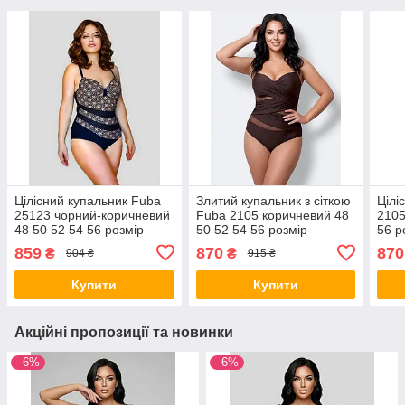
Цілісний купальник Fuba
Злитий купальник з сіткою
Цілі
25123 чорний-коричневий
Fuba 2105 коричневий 48
2105
48 50 52 54 56 розмір
50 52 54 56 розмір
56 р
859
870
870
₴
₴
904 ₴
915 ₴
Купити
Купити
Акційні пропозиції та новинки
–6%
–6%