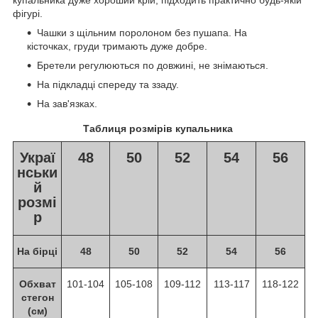
фігурі.
Чашки з щільним поролоном без пушапа. На
кісточках, груди тримають дуже добре.
Бретели регулюються по довжині, не знімаються.
На підкладці спереду та ззаду.
На зав'язках.
Таблиця розмірів купальника
Украї
48
50
52
54
56
нськи
й
розмі
р
На бірці
48
50
52
54
56
Обхват
101-104
105-108
109-112
113-117
118-122
стегон
(см)