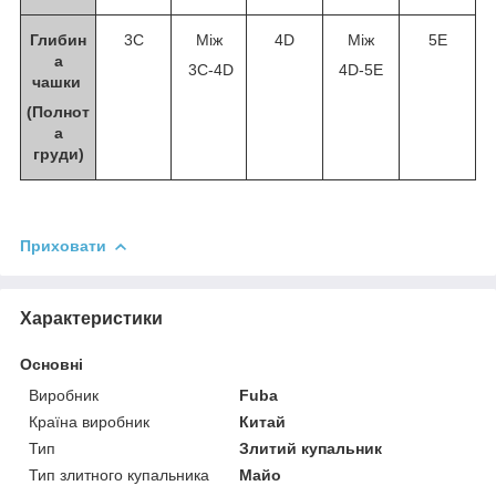
Глибин
3С
Між
4D
Між
5E
а
3C-4D
4D-5E
чашки
(Полнот
а
груди)
Приховати
Характеристики
Основні
Виробник
Fuba
Країна виробник
Китай
Тип
Злитий купальник
Тип злитного купальника
Майо