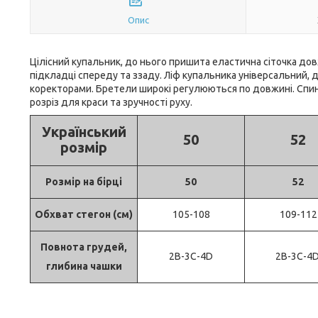
Опис
Цілісний купальник, до нього пришита еластична сіточка дов
підкладці спереду та ззаду. Ліф купальника універсальний,
коректорами. Бретели широкі регулюються по довжині. Спинк
розріз для краси та зручності руху.
Український
50
52
розмір
Розмір на бірці
50
52
Обхват стегон (см)
105-108
109-112
Повнота грудей,
2В-3С-4D
2В-3С-4
глибина чашки