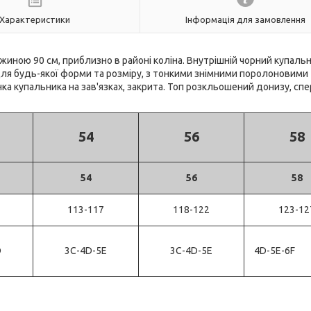
Характеристики
Інформація для замовлення
жиною 90 см, приблизно в районі коліна. Внутрішній чорний купальн
 для будь-якої форми та розміру, з тонкими знімними поролоновими
а купальника на зав'язках, закрита. Топ розкльошений донизу, сп
54
56
58
54
56
58
113-117
118-122
123-12
D
3C-4D-5E
3C-4D-5E
4D-5E-6F