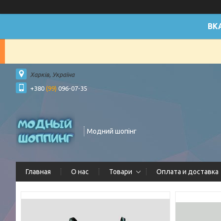
ВК
Харків, Україна
+380
(99)
096-07-35
Модний шопінг
Главная
О нас
Товари
Оплата и доставка