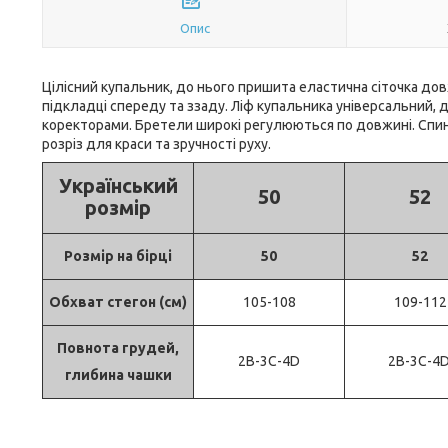
Опис
Цілісний купальник, до нього пришита еластична сіточка дов
підкладці спереду та ззаду. Ліф купальника універсальний,
коректорами. Бретели широкі регулюються по довжині. Спинк
розріз для краси та зручності руху.
Український
50
52
розмір
Розмір на бірці
50
52
Обхват стегон (см)
105-108
109-112
Повнота грудей,
2В-3С-4D
2В-3С-4
глибина чашки