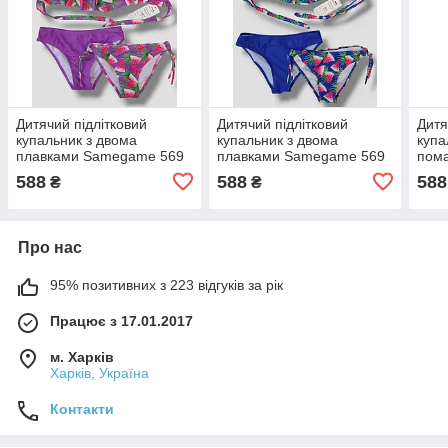
Дитячий підлітковий
Дитячий підлітковий
Дитя
купальник з двома
купальник з двома
куп
плавками Samegame 569
плавками Samegame 569
пома
фіолетовий 34 36 38 40 42
синій 34 36 38 40 42
42 р
588
588
588
₴
₴
розмір
розмір
Про нас
95% позитивних з 223 відгуків за рік
Працює з 17.01.2017
м. Харків
Харків, Україна
Контакти