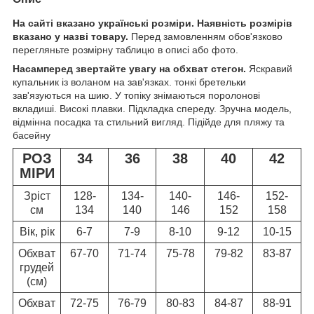
На сайті вказано українські розміри. Наявність розмірів
вказано у назві товару.
Перед замовленням обов'язково
перегляньте розмірну таблицю в описі або фото.
Насамперед звертайте увагу на обхват стегон.
Яскравий
купальник із воланом на зав'язках. тонкі бретельки
зав'язуються на шию. У топіку знімаються поролонові
вкладиші. Високі плавки. Підкладка спереду. Зручна модель,
відмінна посадка та стильний вигляд. Підійде для пляжу та
басейну
РОЗ
34
36
38
40
42
МІРИ
Зріст
128-
134-
140-
146-
152-
см
134
140
146
152
158
Вік, рік
6-7
7-9
8-10
9-12
10-15
Обхват
67-70
71-74
75-78
79-82
83-87
грудей
(см)
Обхват
72-75
76-79
80-83
84-87
88-91