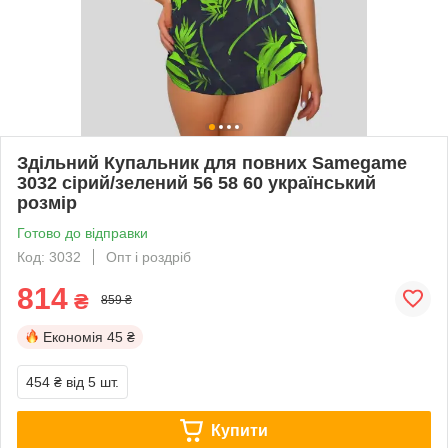
Здільний Купальник для повних Samegame
3032 сірий/зелений 56 58 60 український
розмір
Готово до відправки
Код: 3032
Опт і роздріб
814
₴
859 ₴
Економія
45 ₴
454 ₴
від 5 шт.
Купити