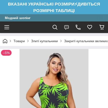
ВКАЗАНІ УКРАЇНСЬКІ РОЗМІРИ⚡ДИВІТЬСЯ
РОЗМІРНІ ТАБЛИЦІ
Модний шопінг
Товари
Злиті купальники
Закриті купальники великих
–5%