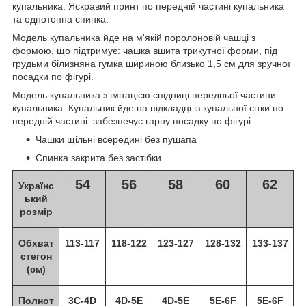
купальника. Яскравий принт по передній частині купальника
та однотонна спинка.
Модель купальника йде на м'якій поролоновій чашці з
формою, що підтримує: чашка вшита трикутної форми, під
грудьми білизняна гумка шириною близько 1,5 см для зручної
посадки по фігурі.
Модель купальника з імітацією спідниці передньої частини
купальника. Купальник йде на підкладці із купальної сітки по
передній частині: забезпечує гарну посадку по фігурі.
Чашки щільні всередині без пушапа
Спинка закрита без застібки
54
56
58
60
62
Українс
ький
розмір
Обхват
113-117
118-122
123-127
128-132
133-137
стегон
(см)
Полнот
3C-4D
4D-5E
4D-5E
5E-6F
5E-6F