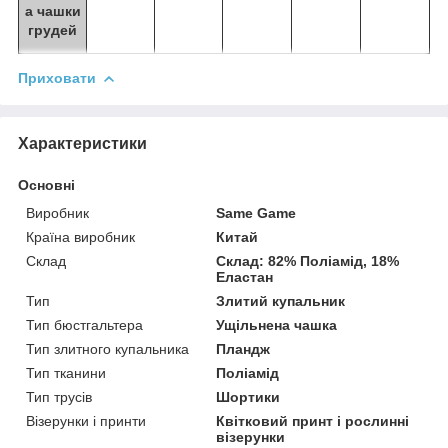
а чашки
грудей
Приховати
Характеристики
Основні
Виробник
Same Game
Країна виробник
Китай
Склад
Склад: 82% Поліамід, 18%
Еластан
Тип
Злитий купальник
Тип бюстгальтера
Ущільнена чашка
Тип злитного купальника
Пландж
Тип тканини
Поліамід
Тип трусів
Шортики
Візерунки і принти
Квітковий принт і рослинні
візерунки