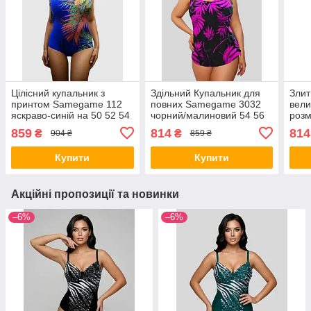
Цілісний купальник з
Здільний Купальник для
Злит
принтом Samegame 112
повних Samegame 3032
вели
яскраво-синій на 50 52 54
чорний/малиновий 54 56
роз
56 58 український розмір
58 60 український розмір
чорн
859
814
814
₴
₴
904 ₴
859 ₴
укра
Купити
Купити
Акційні пропозиції та новинки
–6%
–6%