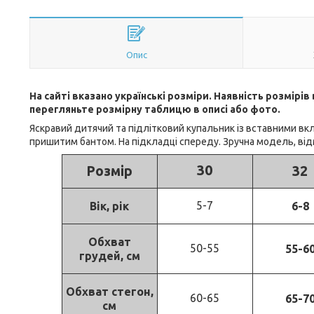
Опис
На сайті вказано українські розміри. Наявність розмірі
перегляньте розмірну таблицю в описі або фото.
Яскравий дитячий та підлітковий купальник із вставними вкла
пришитим бантом. На підкладці спереду. Зручна модель, від
30
Розмір
32
5-7
Вік, рік
6-8
Обхват
50-55
55-6
грудей, см
Обхват стегон,
60-65
65-7
см