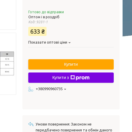
Готово до відправки
Оптом і в роздріб
Код:
9281-1
633 ₴
Показати оптові ціни
Купити
Купити з
+380990960735
Законом не
передбачено повернення та обмін даного