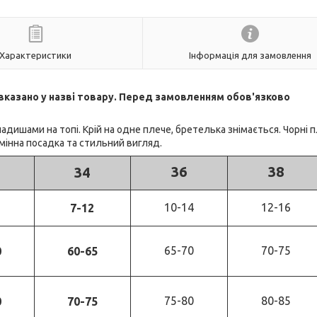
Характеристики
Інформація для замовлення
в вказано у назві товару. Перед замовленням обов'язково
дишами на топі. Крій на одне плече, бретелька знімається. Чорні п
мінна посадка та стильний вигляд.
36
38
34
10-14
12-16
7-12
65-70
70-75
0
60-65
75-80
80-85
0
70-75