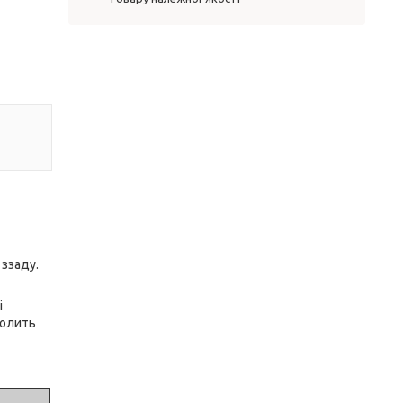
 ззаду.
і
волить