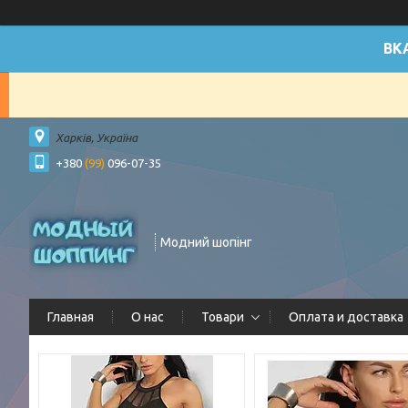
ВК
Харків, Україна
+380
(99)
096-07-35
Модний шопінг
Главная
О нас
Товари
Оплата и доставка