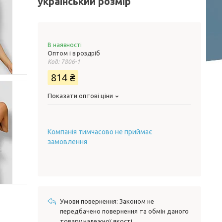
український розмір
В наявності
Оптом і в роздріб
Код:
7806-1
814 ₴
Показати оптові ціни
Компанія тимчасово не приймає
замовлення
Законом не
передбачено повернення та обмін даного
товару належної якості