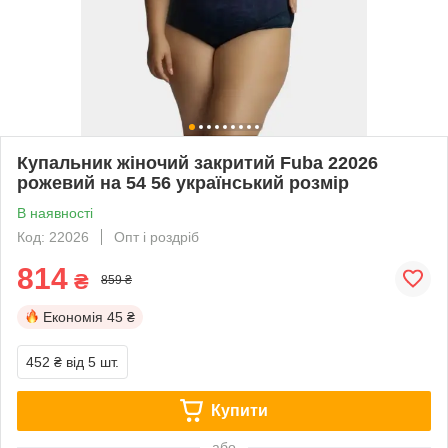
Купальник жіночий закритий Fuba 22026
рожевий на 54 56 український розмір
В наявності
Код: 22026
Опт і роздріб
814
₴
859 ₴
Економія
45 ₴
452 ₴
від 5 шт.
Купити
або