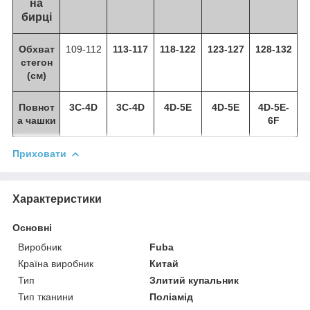
на
бирці
Обхват
109-112
113-117
118-122
123-127
128-132
стегон
(см)
Повнот
3C-4D
3C-4D
4D-5E
4D-5E
4D-5E-
а чашки
6F
Приховати
Характеристики
Основні
Виробник
Fuba
Країна виробник
Китай
Тип
Злитий купальник
Тип тканини
Поліамід