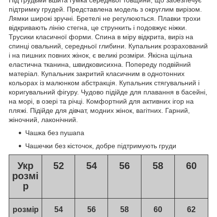
підтримку грудей. Представлена модель з округлим вирізом.
Лямки широкі зручні. Бретелі не регулюються. Плавки трохи
відкривають лінію стегна, це стрункить і подовжує ніжки.
Трусики класичної форми. Спина в міру відкрита, виріз на
спинці овальний, середньої глибини. Купальник розрахований
і на пишних повних жінок, є великі розміри. Якісна щільна
еластична тканина, швидковисихна. Попереду подвійний
матеріал. Купальник закритий класичним в однотонних
кольорах із малюнком абстракція. Купальник стягувальний і
коригувальний фігуру. Чудово підійде для плавання в басейні,
на морі, в озері та річці. Комфортний для активних ігор на
пляжі. Підійде для дівчат, модних жінок, вагітних. Гарний,
жіночний, лаконічний.
Чашка без пушапа
Чашечки без кісточок, добре підтримують груди
Укр
52
54
56
58
60
розмі
р
розмір
54
56
58
60
62