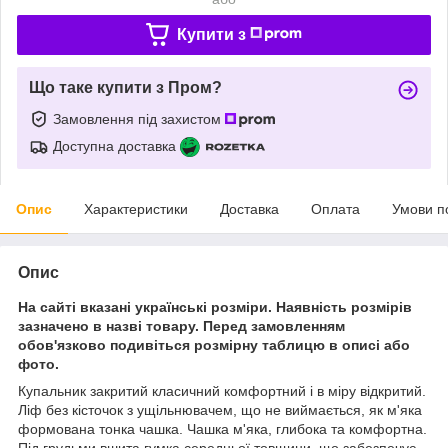
Купити з
Що таке купити з Пром?
Замовлення під захистом
Доступна доставка
Опис
Характеристики
Доставка
Оплата
Умови п
Опис
На сайті вказані українські розміри. Наявність розмірів
зазначено в назві товару. Перед замовленням
обов'язково подивіться розмірну таблицю в описі або
фото.
Купальник закритий класичний комфортний і в міру відкритий.
Ліф без кісточок з ущільнювачем, що не виймається, як м'яка
формована тонка чашка. Чашка м'яка, глибока та комфортна.
Під грудьми вшита гумка середньої товщини, що забезпечує