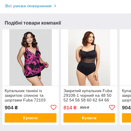
Всі умови повернення
Подібні товари компанії
Купальник танкіні із
Закритий купальник Fuba
Купа
закритою спиною та
29108-1 чорний на 48 50
закр
шортами Fuba 72103
52 54 56 58 60 62 64 66
шор
чорний-малиновий 50 52
розмір
сині
904
814
904
₴
₴
859 ₴
54 56 58 український
укра
розмір
Купити
Купити