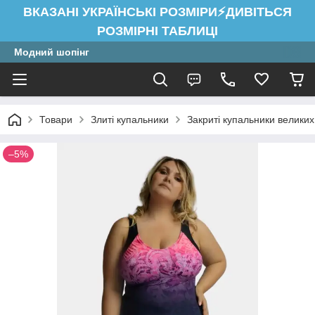
ВКАЗАНІ УКРАЇНСЬКІ РОЗМІРИ⚡ДИВІТЬСЯ
РОЗМІРНІ ТАБЛИЦІ
Модний шопінг
Товари
Злиті купальники
Закриті купальники великих
–5%