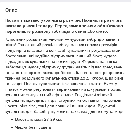
Опис
На сайті вказано українські розміри. Наявність розмірів
вказано у назві товару. Перед замовленням обов'язково
перегляньте розмірну таблицю в описі або фото.
Купальник роздільний жіночий — чудовий вибір для дівчат і
жінок! Однотонний роздільний купальник великих розмірів —
популярна класика на всі часи! Купальник із регульованими
бретелями, які надійно підтримають пишний бюст, чудово
підходить як купальник на великі груди. Формована чашка
забезпечує чудову підтримку грудей навіть під час тренувань
та занять спортом, аквааеробікою. Щільна та повітропроникна
тканина роздільного купальника стійка до дії хлору. Шви рівні
та гладкі. Плавки купальника із завищеною талією. Висоту
плавок можна регулювати вертикальними шнурками з боків,
купальник стягувальний ефект має. Роздільний жіночий
купальник підходить як для струнких жінок і дівчат, які звикли
носити plus size, так і для повних і пишних дам. Відкритий
купальник для басейну підходить так само для пляжу та моря.
Висота плавок 27-29 см.
Чашка без пушапа