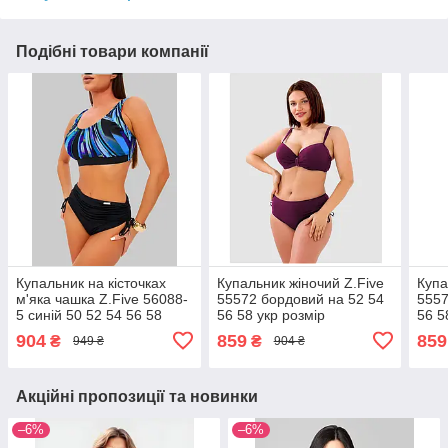
Подібні товари компанії
Купальник на кісточках
Купальник жіночий Z.Five
Купа
м'яка чашка Z.Five 56088-
55572 бордовий на 52 54
5557
5 синій 50 52 54 56 58
56 58 укр розмір
56 5
розмір
904
859
859
₴
₴
949 ₴
904 ₴
Акційні пропозиції та новинки
–6%
–6%