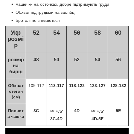
Чашечки на кісточках, добре підтримують груди
Обхват під грудьми на застібці
Бретелі не знімаються
Укр
52
54
56
58
60
розмі
р
розмір
48
50
52
54
56
на
бирці
Обхват
109-112
113-117
118-122
123-127
128-132
стегон
(см)
Повнот
3C
между
4D
между
5E
а чашки
3C-4D
4D-5E