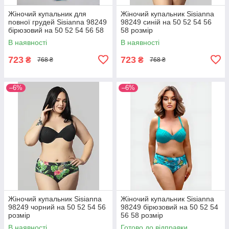
Жіночий купальник для
Жіночий купальник Sisianna
повної грудей Sisianna 98249
98249 синій на 50 52 54 56
бірюзовий на 50 52 54 56 58
58 розмір
розмір
В наявності
В наявності
723
723
₴
₴
768 ₴
768 ₴
–6%
–6%
Жіночий купальник Sisianna
Жіночий купальник Sisianna
98249 чорний на 50 52 54 56
98249 бірюзовий на 50 52 54
розмір
56 58 розмір
В наявності
Готово до відправки