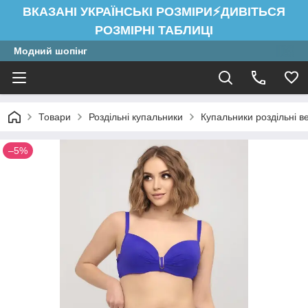
ВКАЗАНІ УКРАЇНСЬКІ РОЗМІРИ⚡ДИВІТЬСЯ
РОЗМІРНІ ТАБЛИЦІ
Модний шопінг
Товари
Роздільні купальники
Купальники роздільні в
–5%