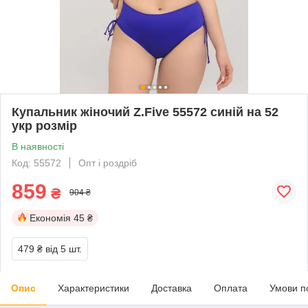
Купальник жіночий Z.Five 55572 синій на 52
укр розмір
В наявності
Код: 55572
Опт і роздріб
859
₴
904 ₴
Економія
45 ₴
479 ₴
від 5 шт.
Опис
Характеристики
Доставка
Оплата
Умови п