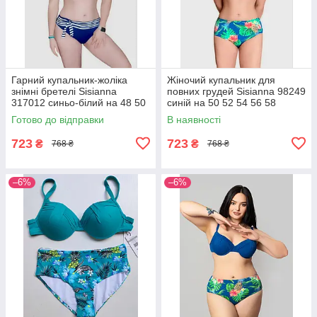
Гарний купальник-жоліка
Жіночий купальник для
знімні бретелі Sisianna
повних грудей Sisianna 98249
317012 синьо-білий на 48 50
синій на 50 52 54 56 58
52 54 56 розмір
розмір
Готово до відправки
В наявності
723
723
₴
₴
768 ₴
768 ₴
–6%
–6%