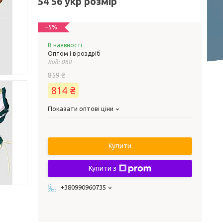
54 56 укр розмір
–5%
В наявності
Оптом і в роздріб
Код:
068
859 ₴
814 ₴
Показати оптові ціни
Купити
Купити з
+380990960735