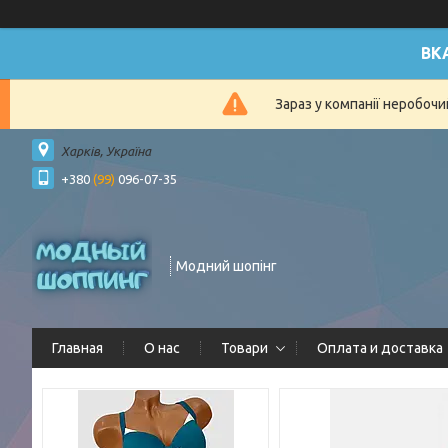
ВК
Зараз у компанії неробочи
Харків, Україна
+380
(99)
096-07-35
Модний шопінг
Главная
О нас
Товари
Оплата и доставка