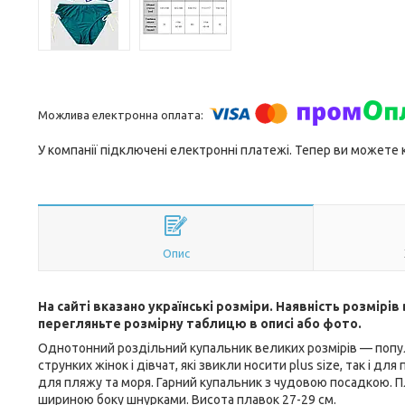
У компанії підключені електронні платежі. Тепер ви можете
Опис
На сайті вказано українські розміри. Наявність розмірі
перегляньте розмірну таблицю в описі або фото.
Однотонний роздільний купальник великих розмірів — популя
струнких жінок і дівчат, які звикли носити plus size, так і 
для пляжу та моря. Гарний купальник з чудовою посадкою. 
шириною боку шнурками. Висота плавок 27-29 см.