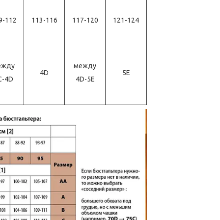
9-112
113-116
117-120
121-124
ежду
между
4D
5E
C-4D
4D-5E