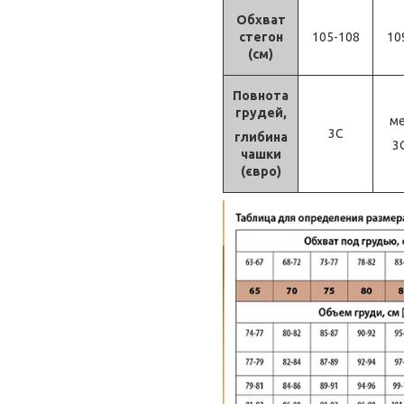
Обхват
стегон
105-108
10
(см)
Повнота
грудей,
м
3С
глибина
3
чашки
(євро)