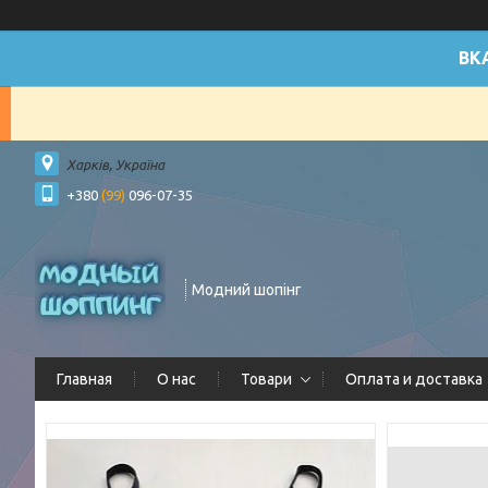
ВК
Харків, Україна
+380
(99)
096-07-35
Модний шопінг
Главная
О нас
Товари
Оплата и доставка