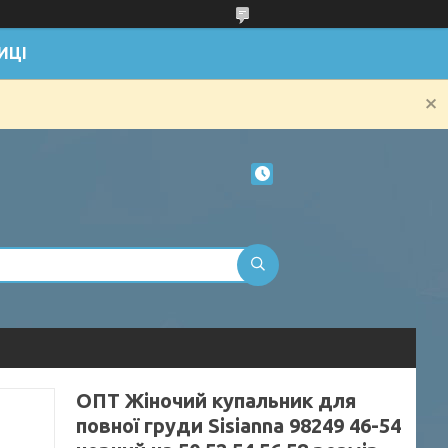
ИЦІ
ОПТ Жіночий купальник для
повної груди Sisianna 98249 46-54