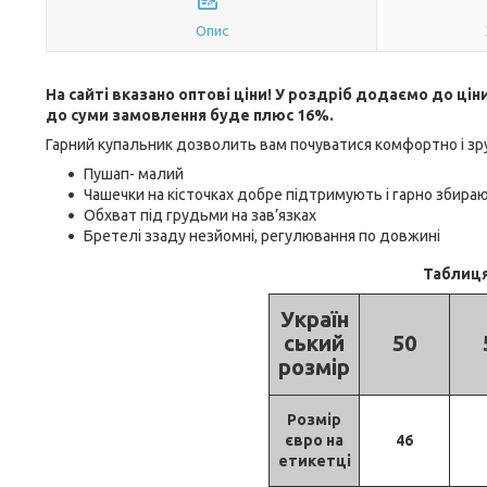
Опис
На сайті вказано оптові ціни! У роздріб додаємо до ціни
до суми замовлення буде плюс 16%.
Гарний купальник дозволить вам почуватися комфортно і зру
Пушап- малий
Чашечки на кісточках добре підтримують і гарно збира
Обхват під грудьми на зав’язках
Бретелі ззаду незйомні, регулювання по довжині
Таблиця
Україн
ський
50
розмір
Розмір
євро на
46
етикетці