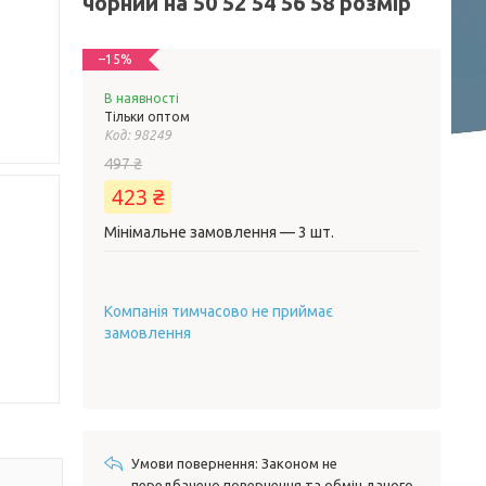
чорний на 50 52 54 56 58 розмір
–15%
В наявності
Тільки оптом
Код:
98249
497 ₴
423 ₴
Мінімальне замовлення — 3 шт.
Компанія тимчасово не приймає
замовлення
Законом не
передбачено повернення та обмін даного