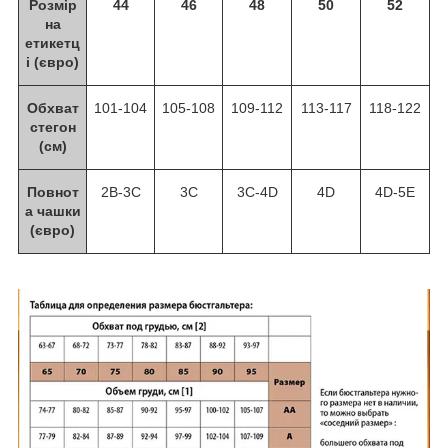
Розмір
44
46
48
50
52
на
етикетц
і (євро)
Обхват
101-104
105-108
109-112
113-117
118-122
стегон
(см)
Повнот
2B-3С
3C
3C-4D
4D
4D-5E
а чашки
(євро)