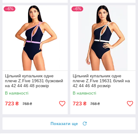
–6%
–6%
Цільний купальник одне
Цільний купальник одне
плече Z.Five 19631 бузковий
плече Z.Five 19631 білий на
на 42 44 46 48 розмір
42 44 46 48 розмір
В наявності
В наявності
723
723
₴
₴
768 ₴
768 ₴
Показати ще