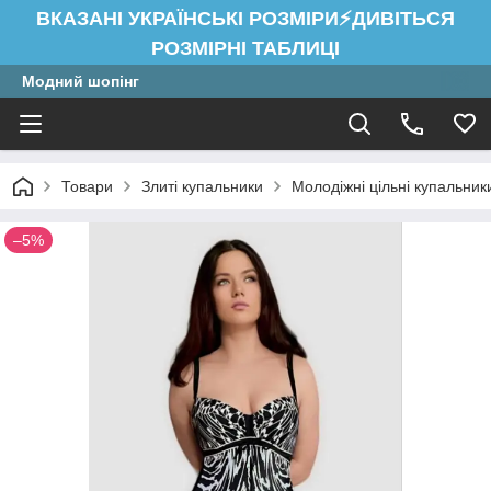
ВКАЗАНІ УКРАЇНСЬКІ РОЗМІРИ⚡ДИВІТЬСЯ
РОЗМІРНІ ТАБЛИЦІ
Модний шопінг
Товари
Злиті купальники
Молодіжні цільні купальник
–5%