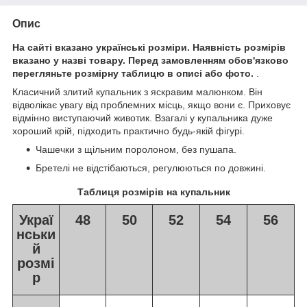
Опис
На сайті вказано українські розміри. Наявність розмірів
вказано у назві товару. Перед замовленням обов'язково
перегляньте розмірну таблицю в описі або фото.
.
Класичний злитий купальник з яскравим малюнком. Він
відволікає увагу від проблемних місць, якщо вони є. Приховує
відмінно виступаючий животик. Взагалі у купальника дуже
хороший крій, підходить практично будь-якій фігурі.
Чашечки з щільним поролоном, без пушапа.
Бретелі не відстібаються, регулюються по довжині.
Таблиця розмірів на купальник
Украї
48
50
52
54
56
нськи
й
розмі
р