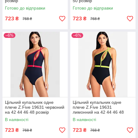
розмір
50 розмір
Готово до відправки
Готово до відправки
723
723
₴
₴
768 ₴
768 ₴
–6%
–6%
Цільний купальник одне
Цільний купальник одне
плече Z.Five 19631 червоний
плече Z.Five 19631
на 42 44 46 48 розмір
лимонний на 42 44 46 48
розмір
В наявності
В наявності
723
723
₴
₴
768 ₴
768 ₴