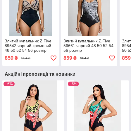
Злитий купальник Z.Five
Злитий купальник Z.Five
Злит
89542 чорний-кремовий
56661 чорний 48 50 52 54
8954
48 50 52 54 56 розмір
56 розмір
50 5
859
859
859
₴
₴
904 ₴
904 ₴
Акційні пропозиції та новинки
–6%
–6%