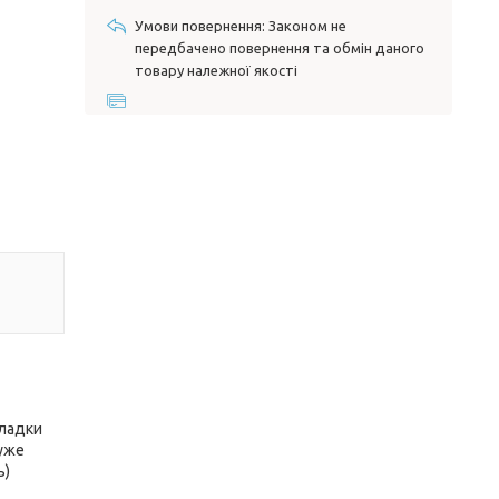
Законом не
передбачено повернення та обмін даного
товару належної якості
кладки
дуже
ь)