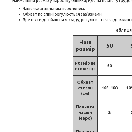
Найменший розмір у паростку (лінійки) йде на повноту грудей
Чашечки зі щільним поролоном.
Обхват по спині регулюється зав'язками
Бретелі відстібаються ззаду, регулюються за довжин
Таблиця 
Наш
50
розмір
Розмір на
50
етикетці
Обхват
стегон
105-108
10
(см)
Повнота
чашки
З
(євро)
Повнота