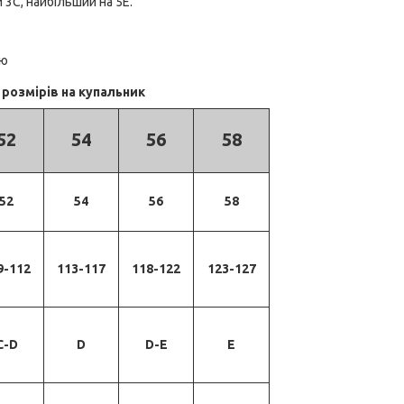
 3С, найбільший на 5Е.
ою
розмірів на купальник
52
54
56
58
52
54
56
58
9-112
113-117
118-122
123-127
C-D
D
D-E
E