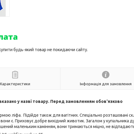
 купити будь-який товар не покидаючи сайту.
Характеристики
Інформація для замовлення
в вказано у назві товару. Перед замовленням обов'язково
ормою ліфа. Підійде також для вагітних. Спеціально розташовані с
 вони є. Приховує добре вихідний животик. Загалом у купальника 
крашений маленьким камінням, вони тримаються міцно, не відпадают