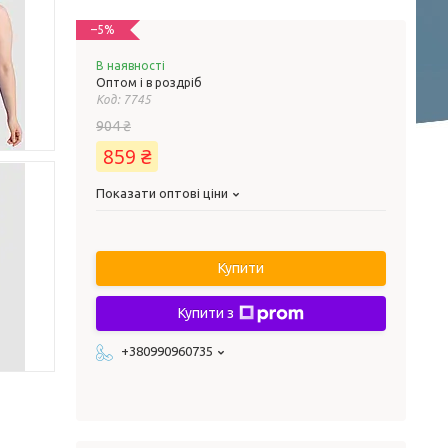
–5%
В наявності
Оптом і в роздріб
Код:
7745
904 ₴
859 ₴
Показати оптові ціни
Купити
Купити з
+380990960735