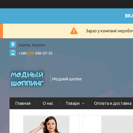
ВК
Зараз у компанії нероб
Харків, Україна
+380
(99)
096-07-35
Модний шопінг
Главная
О нас
Товари
Оплата и доставка