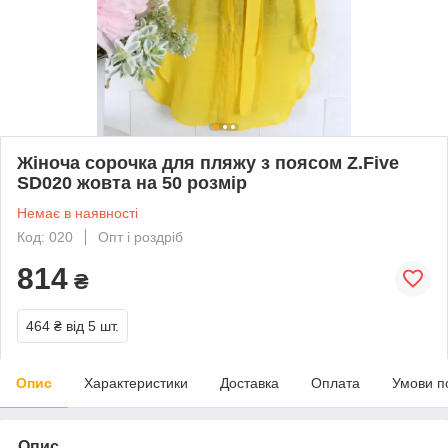
Жіноча сорочка для пляжу з поясом Z.Five
SD020 жовта на 50 розмір
Немає в наявності
Код: 020
Опт і роздріб
814
₴
464 ₴
від 5 шт.
Опис
Характеристики
Доставка
Оплата
Умови п
Опис