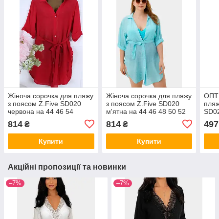
Жіноча сорочка для пляжу
Жіноча сорочка для пляжу
ОПТ 
з поясом Z.Five SD020
з поясом Z.Five SD020
пляж
червона на 44 46 54
м'ятна на 44 46 48 50 52
SD02
розмір
54 розмір
52 5
814
814
497
₴
₴
Купити
Купити
Акційні пропозиції та новинки
–7%
–7%