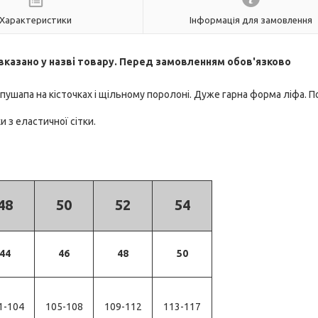
Характеристики
Інформація для замовлення
в вказано у назві товару. Перед замовленням обов'язково
пушапа на кісточках і щільному поролоні. Дуже гарна форма ліфа. 
 з еластичної сітки.
48
50
52
54
44
46
48
50
1-104
105-108
109-112
113-117