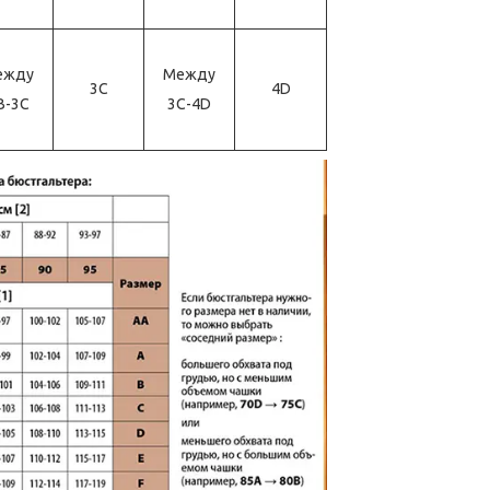
ежду
Между
3С
4D
B-3С
3С-4D