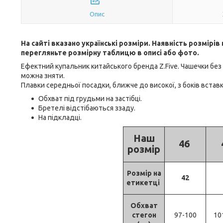
Опис
На сайті вказано українські розміри. Наявність розмірі
перегляньте розмірну таблицю в описі або фото.
Ефектний купальник китайського бренда Z.Five. Чашечки без 
можна зняти.
Плавки середньої посадки, ближче до високої, з боків вставки
Обхват під грудьми на застібці.
Бретелі відстібаються ззаду.
На підкладці.
Наш
46
розмір
Розмір на
42
етикетці
Обхват
стегон
97-100
10