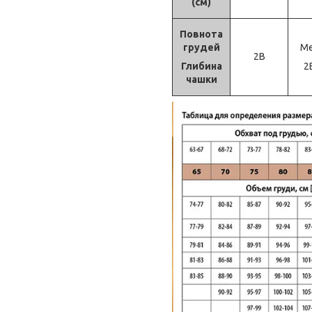
(см)
Повнота
грудей
М
2B
Глибина
2
чашки