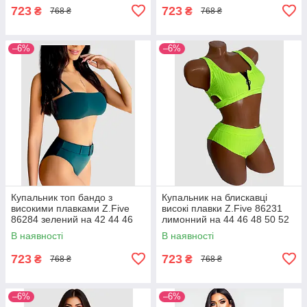
723
723
₴
₴
768 ₴
768 ₴
–6%
–6%
Купальник топ бандо з
Купальник на блискавці
високими плавками Z.Five
високі плавки Z.Five 86231
86284 зелений на 42 44 46
лимонний на 44 46 48 50 52
48 розмір
розмір
В наявності
В наявності
723
723
₴
₴
768 ₴
768 ₴
–6%
–6%