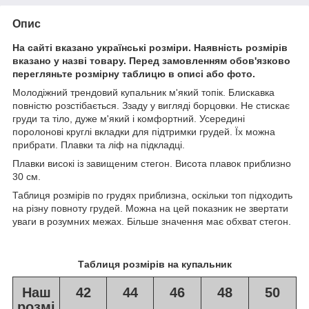
Опис
На сайті вказано українські розміри. Наявність розмірів
вказано у назві товару. Перед замовленням обов'язково
перегляньте розмірну таблицю в описі або фото.
Молодіжний трендовий купальник м'який топік. Блискавка
повністю розстібається. Ззаду у вигляді борцовки. Не стискає
груди та тіло, дуже м'який і комфортний. Усередині
поролонові круглі вкладки для підтримки грудей. Їх можна
прибрати. Плавки та ліф на підкладці.
Плавки високі із завищеним стегон. Висота плавок приблизно
30 см.
Таблиця розмірів по грудях приблизна, оскільки топ підходить
на різну повноту грудей. Можна на цей показник не звертати
уваги в розумних межах. Більше значення має обхват стегон.
Таблиця розмірів на купальник
Наш
42
44
46
48
50
розмі