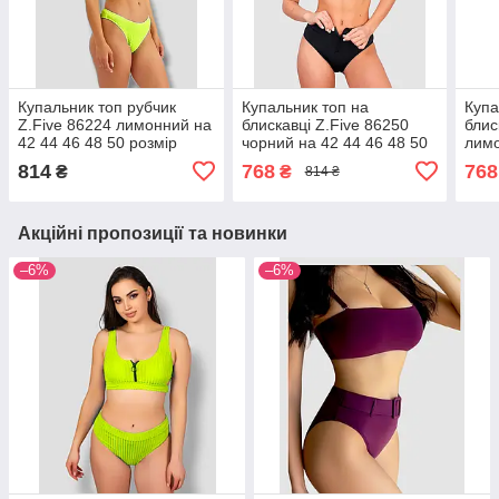
Купальник топ рубчик
Купальник топ на
Купа
Z.Five 86224 лимонний на
блискавці Z.Five 86250
блис
42 44 46 48 50 розмір
чорний на 42 44 46 48 50
лимо
розмір
50 р
814
768
768
₴
₴
814 ₴
Акційні пропозиції та новинки
–6%
–6%