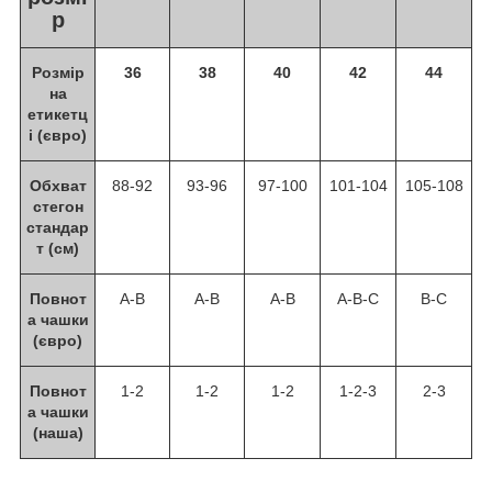
р
Розмір
36
38
40
42
44
на
етикетц
і (євро)
Обхват
88-92
93-96
97-100
101-104
105-108
стегон
стандар
т (см)
Повнот
A-B
A-B
A-B
А-B-C
В-C
а чашки
(євро)
Повнот
1-2
1-2
1-2
1-2-3
2-3
а чашки
(наша)