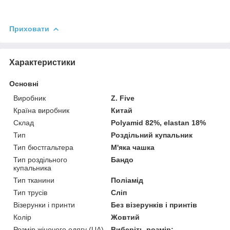
Приховати
Характеристики
Основні
Виробник
Z. Five
Країна виробник
Китай
Склад
Polyamid 82%, elastan 18%
Тип
Роздільний купальник
Тип бюстгальтера
М'яка чашка
Тип роздільного
Бандо
купальника
Тип тканини
Поліамід
Тип трусів
Сліп
Візерунки і принти
Без візерунків і принтів
Колір
Жовтий
Розмір жіночого одягу (UA)
Виберіть розмір: