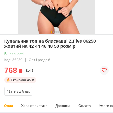
Купальник топ на блискавці Z.Five 86250
жовтий на 42 44 46 48 50 розмір
В наявності
Код: 86250
Опт і роздріб
768
₴
814 ₴
Економія
45 ₴
417 ₴
від 5 шт.
Опис
Характеристики
Доставка
Оплата
Умови п