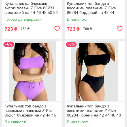
Купальник на блискавці
Купальник топ бандо з
високі плавки Z.Five 86231
високими плавками Z.Five
салатовий на 44 46 48 50 52
86284 бордовий на 42 44
розмір
розмір
Готово до відправки
В наявності
723
723
₴
₴
768 ₴
768 ₴
–6%
–6%
Купальник топ бандо з
Купальник топ бандо з
високими плавками Z.Five
високими плавками Z.Five
86284 бузковий на 42 44 46
86284 чорний на 42 44 46 48
48 50 розмір
50 розмір
В наявності
В наявності