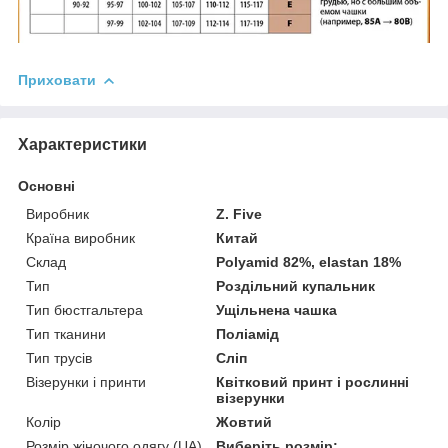
Приховати
Характеристики
Основні
Виробник
Z. Five
Країна виробник
Китай
Склад
Polyamid 82%, elastan 18%
Тип
Роздільний купальник
Тип бюстгальтера
Ущільнена чашка
Тип тканини
Поліамід
Тип трусів
Сліп
Візерунки і принти
Квітковий принт і рослинні
візерунки
Колір
Жовтий
Розмір жіночого одягу (UA)
Виберіть розмір: