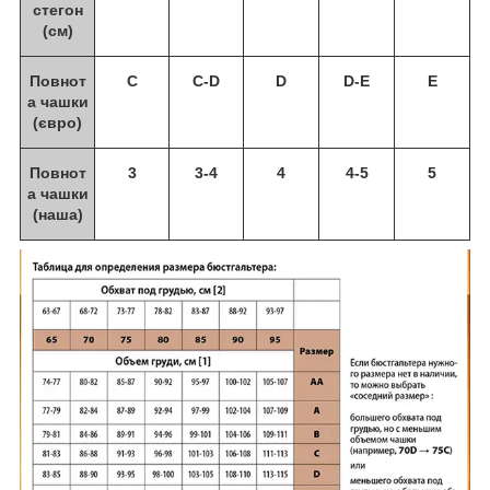
стегон
(см)
Повнот
С
C-D
D
D-E
E
а чашки
(євро)
Повнот
3
3-4
4
4-5
5
а чашки
(наша)