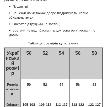
Пушап- ні
Чашечки на кісточках добре підтримують і гарно
збирають груди
Обхват під грудьми на застібці.
Бретеля не відстібається ззаду, вона регулюється по
довжині.
Таблиця розмірів купальника
Украї
50
52
54
56
58
нськи
й
розмі
р
Розмір
50
52
54
56
58
етикетк
и
Обхват
105-108
109-112
113-117
118-122
123-127