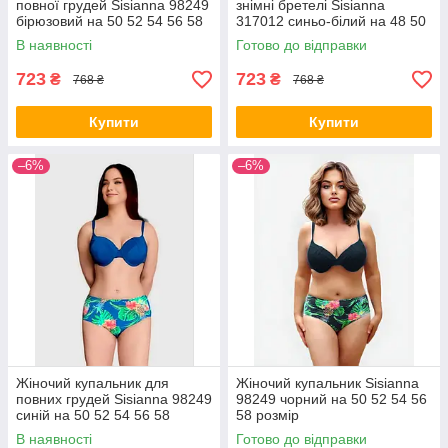
повної грудей Sisianna 98249
знімні бретелі Sisianna
бірюзовий на 50 52 54 56 58
317012 синьо-білий на 48 50
розмір
52 54 56 розмір
В наявності
Готово до відправки
723
723
₴
₴
768 ₴
768 ₴
Купити
Купити
–6%
–6%
Жіночий купальник для
Жіночий купальник Sisianna
повних грудей Sisianna 98249
98249 чорний на 50 52 54 56
синій на 50 52 54 56 58
58 розмір
розмір
В наявності
Готово до відправки