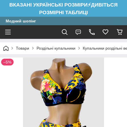
ВКАЗАНІ УКРАЇНСЬКІ РОЗМІРИ⚡ДИВІТЬСЯ
РОЗМІРНІ ТАБЛИЦІ
Модний шопінг
Товари
Роздільні купальники
Купальники роздільні в
–5%