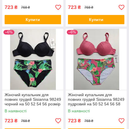
723
723
₴
₴
768 ₴
768 ₴
Купити
Купити
–6%
–6%
Жіночий купальник для
Жіночий купальник для
повних грудей Sisianna 98249
повних грудей Sisianna 98249
чорний на 50 52 54 56 розмір
пудровий на 50 52 54 56 58
розмір
В наявності
В наявності
723
723
₴
₴
768 ₴
768 ₴