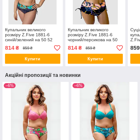
Купальник великого
Купальник великого
Суці
розміру Z.Five 1881-6
розміру Z.Five 1881-6
купа
синій/зелений на 50 52
чорний/персикова на 50
Z.Fi
розмір
52 розмір
жовт
814
814
859
₴
₴
859 ₴
859 ₴
Купити
Купити
Акційні пропозиції та новинки
–6%
–6%