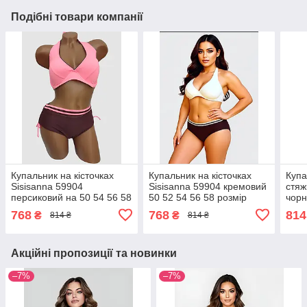
Подібні товари компанії
Купальник на кісточках
Купальник на кісточках
Купа
Sisisanna 59904
Sisisanna 59904 кремовий
стяж
персиковий на 50 54 56 58
50 52 54 56 58 розмір
чорн
розмір
розм
768
768
814
₴
₴
814 ₴
814 ₴
Акційні пропозиції та новинки
–7%
–7%