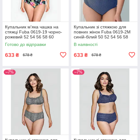
Купальник м'яка чашка на
Купальник зі стяжкою для
стяжці Fuba 0619-19 чорно-
повних жінок Fuba 0619-2M
рожевий 52 54 56 58 60
синій-білий 50 52 54 56 58
розмір
розмір
Готово до відправки
В наявності
633
633
₴
₴
678 ₴
678 ₴
–7%
–7%
Купальник зі стяжкою для
Купальник зі стяжкою для