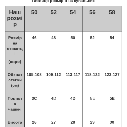
Таблиця розмірів на купальник
Наш
50
52
54
56
58
розмі
р
Розмір
46
48
50
52
54
на
етикетц
і
(евро)
Обхват
105-108
109-112
113-117
118-122
123-127
стегон
(см)
Повнот
3C
4D
4D
5E
5E
а
чашки
Висота
26
27
28
29
30