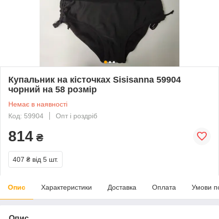
Купальник на кісточках Sisisanna 59904
чорний на 58 розмір
Немає в наявності
Код: 59904
Опт і роздріб
814
₴
407 ₴
від 5 шт.
Опис
Характеристики
Доставка
Оплата
Умови п
Опис