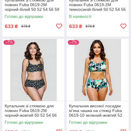
повних Fuba 0619-2M
повних Fuba 0619-2M
чорний-білий 50 52 54 56 58
темносиній-білий 50 52 54 56
розмір
58 розмір
Готово до відправки
В наявності
633
633
₴
₴
678 ₴
678 ₴
–7%
–7%
Купальник зі стяжкою для
Купальник високої посадки
повних Fuba 0619-2M
м'яка чашка на стяжці Fuba
чорний-жовтий 50 52 54 56
0619-10 зелений-жовтий 52
58 розмір
54 56 58 60 розмір
Готово до відправки
Готово до відправки