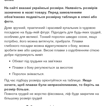
На сайті вказані українські розміри. Наявність розмірів
зазначено в назві товару. Перед замовленням
обов'язково подивіться розмірну таблицю в описі або
фото.
Дуже зручний, практичний і красивий купальник із чудовою
посадкою на будь-якій фігурі. Підходить для будь-яких грудей,
особливо для великої. Тонкий поролон швидко сохне, якщо
потрібно, його можна витягнути, прибрати. Плавки
глибокого посадки можна відрегулювати з боку, можна
зробити вже або ширше. Високі плавки з оздобленням сіткою
добре підтримують живіт.
Обхват під грудьми на зав'язках
Плавки з боку регулюються за висотою
Поролон знімається.
Під час підбору розміру орієнтуйтеся на таблицю.
Якщо
хочете, щоб плавки були неприскіпливими, то беріть на
розмір більше.
Повнота грудей не жорстко фіксована, ліф буде закритим на
більшому розмірі грудей