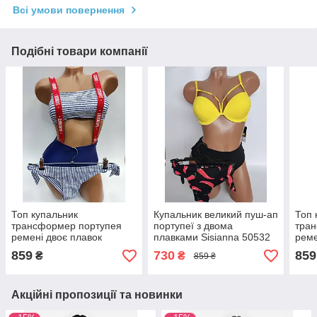
Всі умови повернення
Подібні товари компанії
Топ купальник
Купальник великий пуш-ап
Топ 
трансформер портупея
портупеї з двома
тра
ремені двоє плавок
плавками Sisianna 50532
реме
Sisianna 5445 синій на 40
жовтий на 44 46 48 50 52
Sisi
859
730
859
₴
₴
859 ₴
42 44 46 48 розмір
розмір
40 4
Акційні пропозиції та новинки