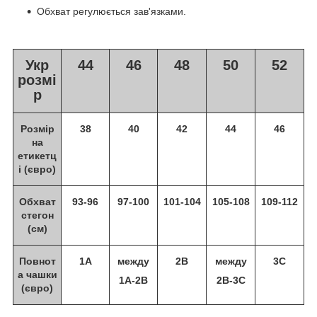
Обхват регулюється зав'язками.
Укр
44
46
48
50
52
розмі
р
Розмір
38
40
42
44
46
на
етикетц
і (євро)
Обхват
93-96
97-100
101-104
105-108
109-112
стегон
(см)
Повнот
1A
между
2B
между
3С
а чашки
1A-2B
2В-3C
(євро)