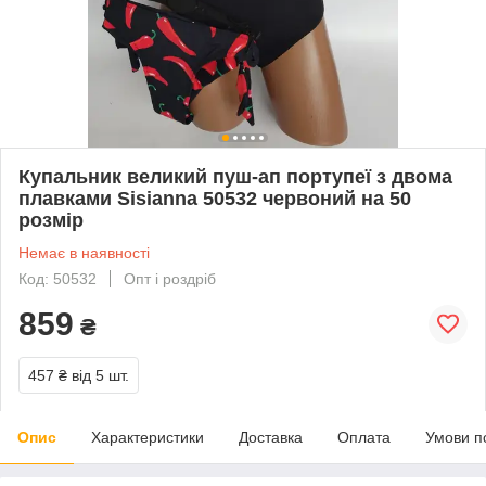
Купальник великий пуш-ап портупеї з двома
плавками Sisianna 50532 червоний на 50
розмір
Немає в наявності
Код: 50532
Опт і роздріб
859
₴
457 ₴
від 5 шт.
Опис
Характеристики
Доставка
Оплата
Умови п