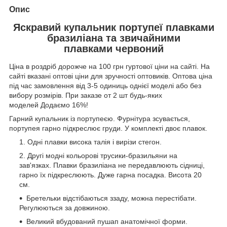
Опис
Яскравий купальник портупеї плавками
бразиліана та звичайними
плавками червоний
Ціна в роздріб дорожче на 100 грн гуртової ціни на сайті. На
сайті вказані оптові ціни для зручності оптовиків. Оптова ціна
під час замовлення від 3-5 одиниць однієї моделі або без
вибору розмірів. При заказе от 2 шт будь-яких
моделей Додаємо 16%!
Гарний купальник із портупеєю. Фурнітура зсувається,
портупея гарно підкреслює груди. У комплекті двоє плавок.
Одні плавки висока талія і вирізи стегон.
Другі модні кольорові трусики-бразильяни на
зав'язках. Плавки бразиліана не передавлюють сідниці,
гарно їх підкреслюють. Дуже гарна посадка. Висота 20
см.
Бретельки відстібаються ззаду, можна перестібати.
Регулюються за довжиною.
Великий вбудований пушап анатомічної форми.